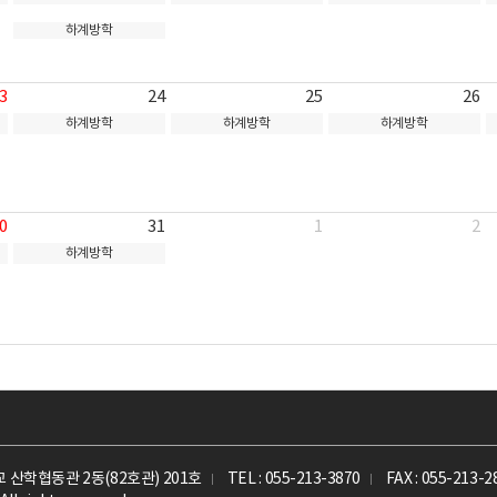
하계방학
3
24
25
26
하계방학
하계방학
하계방학
0
31
1
2
하계방학
교 산학협동관 2동(82호관) 201호
TEL : 055-213-3870
FAX : 055-213-2