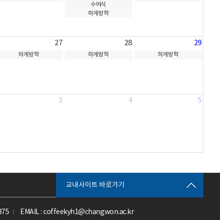
수여식
하계방학
27
28
29
하계방학
하계방학
하계방학
3
4
5
교내사이트 바로가기
875
EMAIL : coffeekyh1@changwon.ac.kr