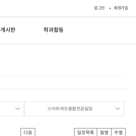
로그인
회원가입
과게시판
학과활동
스마트제조융합전공일정
다음
일정목록
월별
주별