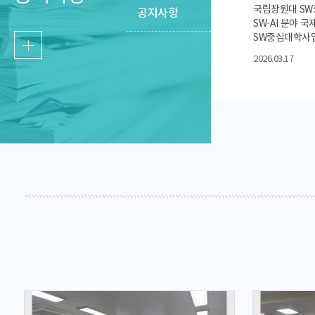
‘속도’
국립창원대 SW
공지사항
SW·AI 분야 
SW중심대학사
(University
2026.03.17
지능(AI) 분야
인공지능특화센터
‘University
성공적으로 개최
급변하는 디지털
준의 SW·AI 
적인 협력 체계
었다. 특히 해외
쟁력을 강화하고
양성 방안을 모
회에서는 인공지
해 AI 분야의 
도 있는 소개가 
근 기술 발전 
에 미치는 영향
어졌다.또한 SW
SW 최정인 센
학의 SW·AI 