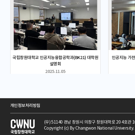
교 교수진들과 S
계, 프로젝트 기
하였다. 이를 통
사점을 도출하고
인 실행 방안을
진에 대한 기대를
동 교육 프로그램
구 추진 등 다
해 논의하였다. 
프로그램 등 단
국립창원대학교 인공지능융합공학과(BK21) 대학원
인공지능 가전
를 형성하며 지
설명회
마련하였다.국
2025.11.05
단장은 “AI 기
실무 중심으로 
통해 학생들에게
하고, 현장 수
적으로 확대해 
원대 SW중심대
개인정보처리방침
담회를 통해 글로
고, 양 기관 
(우) 51140 경남 창원시 의창구 창원대학로 20 4호관 1
되었다”며 “앞
Copyright (c) By Changwon National University. 
하여 미래 산업
에 힘쓰겠다”고