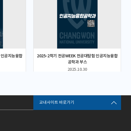
전략은 이런 한계
혁신을 선도할 준비를 본격화하고 있다.특히 국립
 기존 폰트 생성
창원대는 지난 2월 6일 산업통상부와 창원국가산
대로 활용하면
단 M.AX(제조AI전환) 업무협약(MOU)을 체결하며
일로 점진적으
제조현장의 AI 전환과 산업단지 기반 AX 확산을 위
 만들 때마다 많
한 협력 체계를 본격화했다. 이날 김정관 산업통상
는 부담을 줄이
부 장관이 국립창원대를 방문해 창원국가산단의
도록 안정적으
제조AI 전환과 지역산업 혁신 협력 의지를 함께 확
. 이번 연구는
인하면서, 국립창원대가 지역 제조혁신의 핵심 파
과 5개의 최
트너로 자리매김하고 있음을 보여줬다.이어 2월
으며, 생성 글
24일 국립창원대는 LG전자와 인공지능 교육·연구
험 인공지능융합
2025-2학기 전공WEEK 전공대탐험 인공지능융합
렴하면서도 구
산학협력 업무협약(MOU)을 체결하고, AI 전문인
공학과 부스
결과를 보였
재 양성, 공동연구, 산학연계 교육과정 운영을 본격
2025.10.30
명 등 모두 70명
추진하기로 했다. 이 협약은 대학의 AI 교육과 연구
5점 이상을 기록
를 산업현장 수요와 더욱 밀접하게 연결하는 계기
번 성과는 단순
가 될 것으로 기대되며, GAST-인공지능대학이 지
 넘어, 새 폰
향하는 산학일치형 교육 모델의 대표 사례로 평가
 수작업과 제
된다.또한 2월 26일에는 김정관 산업통상부 장관
라는 점에서 그
과 김경수 지방시대위원장이 국립창원대를 방문,
교내사이트 바로가기
가상환경, 브랜드
국립창원대 박민원 총장의 전국 산단 AX 분과 위원
 서비스 등 다
장 위촉식과 대학의 M.AX 현황 등을 살펴보고 전국
 것으로 기대
산업단지 AX 실증 협력체계에서 맡게 될 중심적 역
성형 AI의 일반
할을 함께 확인했다. 이는 국립창원대가 단순히 지
시에 확보했다
역 대학 차원을 넘어, 산업단지 AI 전환과 국가 균