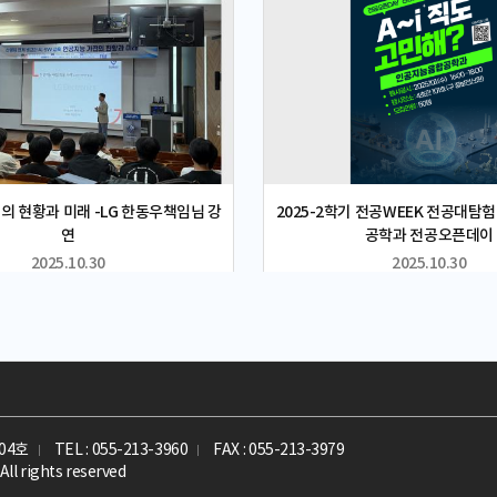
WAI 교육과정 구성, 산학협력 연
팀이 제안한 Legacy Learning 
반 학습 등 다양한 혁신 사례를 논의
를 줄이기 위한 기술이다. 이 방법은
해 국내 교육 환경에 적용 가능한 시
모델의 구조를 새로 바꾸지 않고 그
, 교육의 질적 향상을 위한 구체적
서 이미 학습된 폰트를 원하는 스타
 검토하며 차년도 협력 프로그램 추
로 변환한다. 이를 통해 새 스타일을
 높였다.아울러 양 기관은 향후 공
은 참조 글자를 별도로 준비해야 하
 개발, 학생 및 교수 교류, 공동 연
면서도, 글자의 형태가 무너지지 않
양한 협력 프로그램 운영 가능성에 대
로 스타일을 바꿀 수 있도록 설계됐다
특히 단기 특강, 공동 워크숍, 교환
한국어·중국어·태국어 대규모 폰트셋
계별 협력 확대 방안에 대해 공감대
신 폰트 생성 모델에 적용되어 검증됐
의 현황과 미래 -LG 한동우책임님 강
2025-2학기 전공WEEK 전공대탐
속 가능한 협력 관계 구축의 기반을
자가 목표 스타일로 안정적으로 수
연
공학과 전공오픈데이
립창원대 SW중심대학사업단 유선진
조적 안정성과 가독성을 유지하는 
2025.10.30
2025.10.30
술의 급속한 발전에 따라 교육 역시
다. 또한 전문가 35명, 비전문가 35
빠르게 변화하고 있다. 이번 협력을
이 참여한 사용자 평가에서 평균 4.
 글로벌 수준의 교육 경험을 제공
해 실제 활용 가능성도 확인했다.이
요에 부합하는 교육 프로그램을 지속
히 ‘폰트를 자동으로 만든다’는 수준을
나갈 계획”이라고 설명했다.국립창
트를 만들기 위해 들어가는 반복적인
학사업단 최정인 센터장은 “이번 간
작 비용을 줄일 수 있는 기반 기술이
벌 SW·AI 교육 트렌드를 공유하
의미가 매우 크다. 향후 게임, 웹, 
간 협력의 방향성을 구체화하는 계기가
디자인, 사용자 맞춤형 텍스트 디자인
04호
으로도 국제 협력을 지속적으로 확대
TEL : 055-213-3960
FAX : 055-213-3979
양한 디지털 콘텐츠 분야에서 활용될
All rights reserved
을 선도할 수 있는 융합형 인재 양성
된다.심성현 교수는 “이번 연구는 생
 전했다.한편 국립창원대 SW중심대
성과 함께 정밀한 제어 가능성을 동