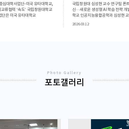
중심대학사업단-미국 유타대학교,
국립창원대 심성현 교수 연구팀 폰트
국제교류협력 ‘속도’ 국립창원대학교
신···새로운 생성형 AI 학습 전략 
업단은 미국 유타대학교
학교 인공지능융합공학과 심성현 교
 of Utah)와의 소프트웨어(SW)·인공
새로운 폰트를 더 적은 수작업으로 만
2026.03.12
 교육 협력 강화를 위해 국립창원대
기반 Legacy Learning 전략을 
 EON관 존 매카시 홀에서
과를 국제 저명 학술지 ‘Informati
 of Utah SWAI 교육 협력 간담회’를
Processing & Management(제목
했다고 17일 밝혔다. 이번 행사는
Learning Strategy Based on F
 전환 시대에 대응하여 글로벌 수
Generation Models for Automat
교육 방향을 공유하고, 양 기관 간 실질
Design, IF 6.9 JCR Top 5%,
를 구축하기 위한 목적으로 마련되
https://doi.org/10.1016/j.ipm.
 우수 대학과의 교류를 통해 교육 경
게재했다고 12일 밝혔다. 국립창원
, 미래 산업 수요에 부합하는 인재
Photo Gallery
연구팀에 따르면 한글과 한자처럼 글
색하는 데 중점을 두었다.이날 간담
언어는 새 폰트를 만들 때 많은 시간
포토갤러리
능공학과 류정열 교수의 특강을 통
한글은 1만1,172자 조합을 가지며,
최신 기술 동향과 산업 변화에 대한 심
자 이상에 이르기 때문에 폰트 하나
이루어졌다. 생성형 AI를 비롯한 최
매우 많은 글자를 직접 설계해야 한다.
흐름과 함께 이러한 변화가 교육 현장
자동 폰트 생성 기술도 이런 부담을 
과 향후 교육 방향에 대한 논의가 이
제 품질을 유지하려면 전체 글자의 5
중심대학사업단의 Networking-
히 사람이 직접 만들어야 했다. 논문
터장은 사업단 소개와 함께 글로벌 대
준으로 한글 약 1,100자, 중국어 약 
교육 운영 사례를 공유하며 유타대학
작업으로 제작해야 하는 수준으로 설