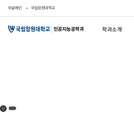
메
와글메인
국립창원대학교
인
콘
텐
츠
인공지능공학과
학과소개
바
로
가
기
국립창원대학교
인공지능공학과