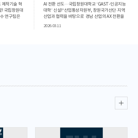
 제작기술 혁
AI 전환 선도···국립창원대학교 ‘GAST-인공지능
개발! 국립창원대
대학’ 신설!“산업통상자원부, 창원국가산단·지역
수 연구팀은
산업과 협력을 바탕으로 경남 산업의 AX 전환을
들 수 있는 AI
이끌 AI 인재 양성의 거점으로 도약”국립창원대학
2026.03.11
개발하고, 해당 성
교는 3월 ‘GAST-인공지능대학’을 신설, 경남 창원
on
국가산업단지의 제조AI 전환을 이끌 핵심 거점으
: Legacy
로 빠르게 부상하고 있다고 11일 밝혔다. 국립창원
ew-Shot Font
대는 지역 주력산업의 인공지능 전환 수요에 선제
ic Text
적으로 대응하고, 산업현장 중심의 실무형 AI 융합
인재를 체계적으로 양성하기 위해 GAST-인공지
2026.104721)’에
능대학 신설했으며, 올해 들어 굵직한 성과를 연이
대 심성현 교수
어 확보하며 그 추진 동력을 한층 강화하고 있다.무
자 수가 많은
엇보다 이번 GAST-인공지능대학 신설은 단순한
과 비용이 든다.
학사조직 개편을 넘어, 창원국가산단 제조혁신과
 중국어는 6만
지역 첨단산업 생태계 전환을 뒷받침할 전략적 플
를 완성하려면
랫폼 구축이라는 점에서 의미가 크다. 창원은 기계·
 기존 AI 기반
방산·에너지·전기전자 등 제조업 기반이 집적된 국
줄여왔지만, 실
내 대표 산업도시로, 최근에는 제조 데이터 활용,
~10%는 여전
스마트공장 고도화, 지능형 로봇, 산업 AI 산 등 제
에서는 이를 기
조AX 수요가 빠르게 확대되고 있다. 국립창원대는
6,000자를 수
이러한 지역 산업 변화에 맞춰 교육과 연구, 실증을
명한다. 연구
아우르는 AI 특화 단과대학 체제를 마련하며 지역