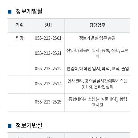
정보개발실
직위
전화
담당업무
팀장
055-213-2501
정보개발실 업무 총괄
신입학/외국인 입시, 등록, 장학, 교연
055-213-2521
비
055-213-2522
편입학/대학원 입시, 학적, 교직, 졸업
인사관리, 강의실실시간예약시스템
055-213-2524
(CTS), 온라인심의
통합대여시스템(시설물대여), 봉림
055-213-2525
고시원
정보기반실