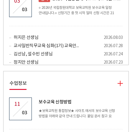
03
○ 2026년 국립창원대학교 보육교직원 보수교육 일정
03
안내입니다.○ 신청기간 중 첫 시작 일의 신청 시간은 21
시 입니다. 참고하시기 바랍니다.○ 장기미종사자 교육은
100% 비대면 실시간 화상강의 ZOOM 프로그램으로 진
행됩니다. 수업 전 O.T. 있으며, 최소 1일(1시간 소요) 연
장될 수 있습니다. ○ 보육교직원 원장 및 교사 일반직무
허지은 선생님
2026.08.03
교육 (기본) (심화) 과정은 총 40시간 중 실제 운영은 28
시간이고 교육생 사전 인정 시간(12~20시간)이 있습니
교사일반직무교육 심화(1기) 교육안내(시간표 포함)
2026.07.28
다. 3월~8월 : 운영은 대면(4시간)/ 비대면 실시간 화
김선남, 설수빈 선생님
2026.07.24
상교육(24시간) ZOOM으로 진행됩니다. 사전 오티 1
일 약 1시간 줌으로 진행됩니다(오티 참석 필수). 9월
정지안 선생님
2026.07.23
~12월 : 운영은 비대면 실시간 화상교육(28시
간) ZOOM으로 진행됩니다. 사전 오티 1일 약 1시간 줌
으로 진행됩니다(오티 참석 필수).○ 보육교직원 보수교
육 1급 승급 및 원장사전직무교육 운영은 인성소양 과목
수업정보
의 비대면 실시간 화상 강의로 대면과 비대면 병행으로
진행됩니다. 자세한 교육 운영 방식은 추후 교육 신청
후 본 교육원의 홈페이지에서 교육일정 및 시간표
보수교육 신청방법
11
를 잘 확인하시기 바랍니다. ○ 모든 보수교육은 일과 병
행 금지 입니다. 수업에 집중 부탁드립니다. * 교육신청
★보육교직원 통합정보★ 사이트 에서의 보수교육 신청
03
홈페이지 : 보육교직원 통합정보 ->>
방법을 아래와 같이 안내 드립니다. 붙임 문서 참고 요
http://chrd.childcare.go.kr/ * 교육신청 방법
망.
: https://www.changwon.ac.kr/child/na/ntt/selectNttInfo.do?
nttSn=1404102&mi=83312026년 어린이집 보육교직