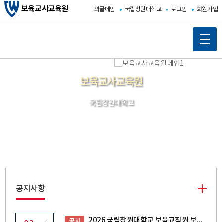
보육교사교육원
와글메인
국립창원대학교
로그인
회원가입
메
인
보육교사교육원
콘
텐
국립창원대학교
츠
바
로
가
기
공지사항
2026 국립창원대학교 보육교직원 보수교육 교육 일정 (장기미종사자교육 포함)
공지