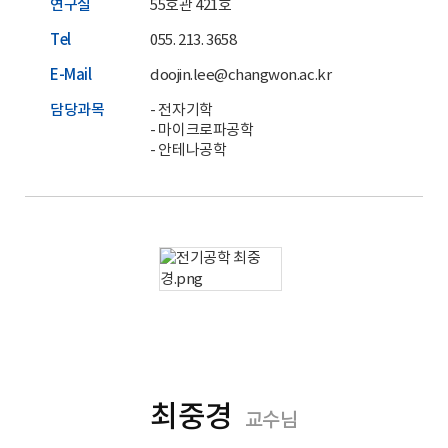
연구실
55호관 421호
Tel
055. 213. 3658
E-Mail
doojin.lee@changwon.ac.kr
담당과목
- 전자기학
- 마이크로파공학
- 안테나공학
홈페이지
최중경
교수님