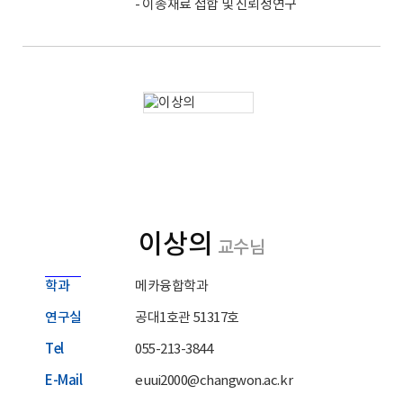
- 이종재료 접합 및 신뢰성연구
홈페이지
이상의
교수님
학과
메카융합학과
연구실
공대1호관 51317호
Tel
055-213-3844
E-Mail
euui2000@changwon.ac.kr