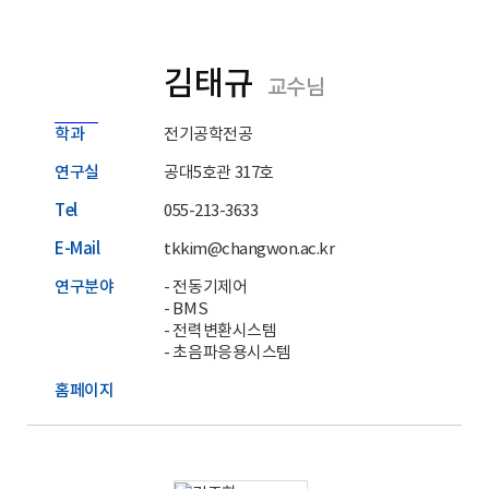
김태규
교수님
학과
전기공학전공
연구실
공대5호관 317호
Tel
055-213-3633
E-Mail
tkkim@changwon.ac.kr
연구분야
- 전동기제어
- BMS
- 전력변환시스템
- 초음파응용시스템
홈페이지