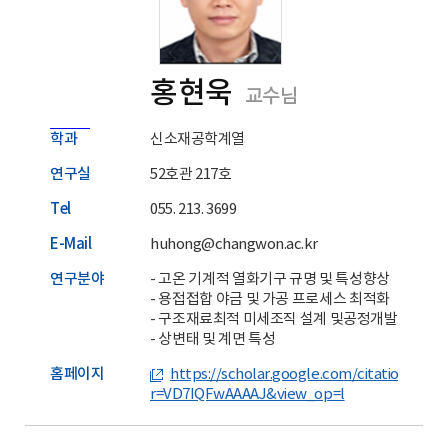
홍현욱
교수님
학과
신소재공학계열
연구실
52호관 217호
Tel
055. 213. 3699
E-Mail
huhong@changwon.ac.kr
연구분야
- 고온 기계적 열화기구 규명 및 특성향상
- 용접접합 야금 및 가공 프로세스 최적화
- 구조재료최적 미세조직 설계 및공정개발
- 상변태 및 계면 특성
홈페이지
https://scholar.google.com/citations?hl
r=VD7IQFwAAAAJ&view_op=l