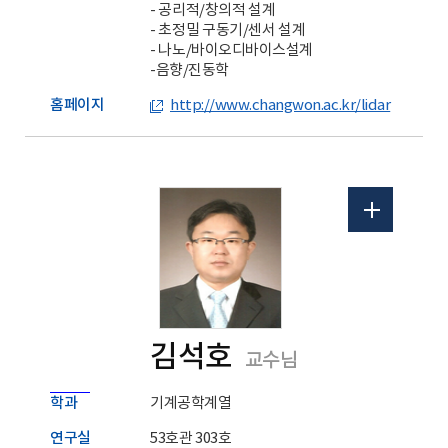
- 공리적/창의적 설계
- 초정밀 구동기/센서 설계
- 나노/바이오디바이스설계
-음향/진동학
홈페이지
http://www.changwon.ac.kr/lidar
김석호
교수님
학과
기계공학계열
연구실
53호관 303호