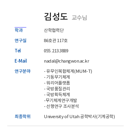
김성도
교수님
학과
산학협력단
연구실
86호관 117호
Tel
055. 213.3889
E-Mail
nadal@changwon.ac.kr
연구분야
- 유무인복합체계(MUM-T)
- 기동무기체계
- 워리어플랫폼
- 국방품질관리
- 국방획득체계
-무기체계연구개발
- 선행연구 조사분석
최종학위
University of Utah 공학박사(기계공학)