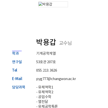
박용갑
교수님
학과
기계공학계열
연구실
53호관 207호
Tel
055. 213. 3626
E-Mail
pyg777@changwon.ac.kr
담당과목
- 유체역학1
- 유체역학2
- 공업수학
- 열전달
- 유체공학특론