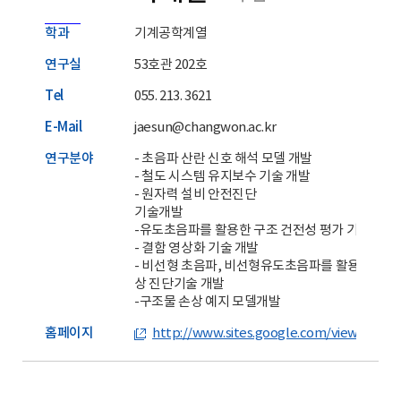
학과
기계공학계열
연구실
53호관 202호
Tel
055. 213. 3621
E-Mail
jaesun@changwon.ac.kr
연구분야
- 초음파 산란 신호 해석 모델 개발
- 철도 시스템 유지보수 기술 개발
- 원자력 설비 안전진단
기술개발
-유도초음파를 활용한 구조 건전성 평가 기술 개발
- 결함 영상화 기술 개발
- 비선형 초음파, 비선형유도초음파를 활용한 재료
상 진단기술 개발
-구조물 손상 예지 모델개발
홈페이지
http://www.sites.google.com/view/ndes