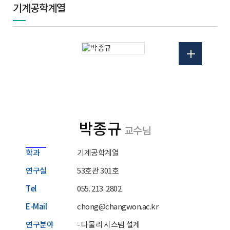
기계공학계열
박종규
교수님
학과
기계공학계열
연구실
53호관 301호
Tel
055. 213. 2802
E-Mail
chong@changwon.ac.kr
연구분야
- 다물리 시스템 설계