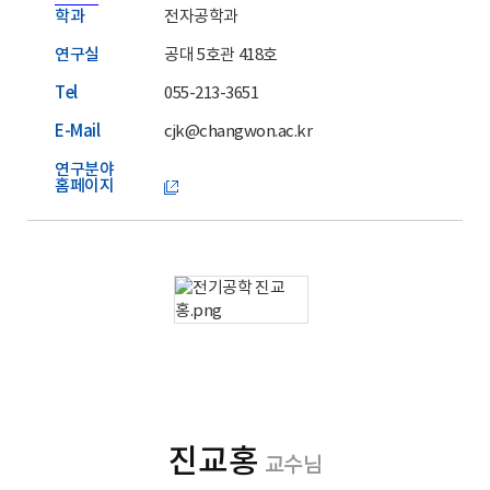
학과
전자공학과
연구실
공대 5호관 418호
Tel
055-213-3651
E-Mail
cjk@changwon.ac.kr
연구분야
홈페이지
진교홍
교수님