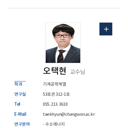
홈페이지
오택현
교수님
학과
기계공학계열
연구실
53호관 312-1호
Tel
055. 213. 3610
E-Mail
taekhyun@changwon.ac.kr
연구분야
- 수소에너지