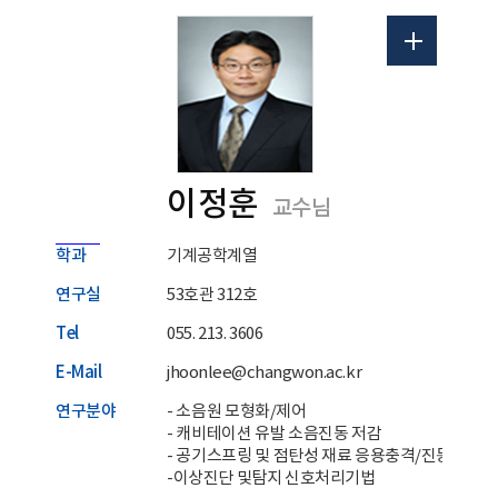
이정훈
교수님
학과
기계공학계열
연구실
53호관 312호
Tel
055. 213. 3606
E-Mail
jhoonlee@changwon.ac.kr
연구분야
- 소음원 모형화/제어
- 캐비테이션 유발 소음진동 저감
- 공기스프링 및 점탄성 재료 응용충격/진동 저감
-이상진단 및탐지 신호처리기법