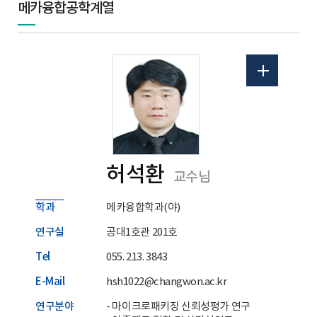
메카융합공학계열
허석환
교수님
학과
메카융합학과(야)
연구실
공대1호관 201호
Tel
055. 213. 3843
E-Mail
hsh1022@changwon.ac.kr
연구분야
- 마이크로패키징 신뢰성평가 연구