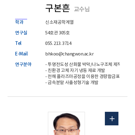
구본흔
교수님
학과
신소재공학계열
연구실
54호관 305호
Tel
055. 213. 3714
E-Mail
bhkoo@changwon.ac.kr
연구분야
- 투명전도성 산화물 박막/나노구조체 제작
- 친환경 고체 자기 냉동 재료 개발
- 전해 플라즈마공정을 이용한 경량합금표면개질
- 금속분말 사출성형기술 개발
홈페이지