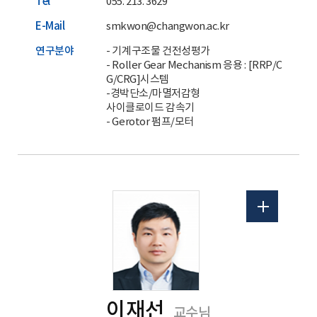
Tel
055. 213. 3629
E-Mail
smkwon@changwon.ac.kr
연구분야
- 기계구조물 건전성평가
- Roller Gear Mechanism 응용 : [RRP/CRP],[
G/CRG]시스템
-경박단소/마멸저감형
사이클로이드 감속기
- Gerotor 펌프/모터
홈페이지
이재선
교수님