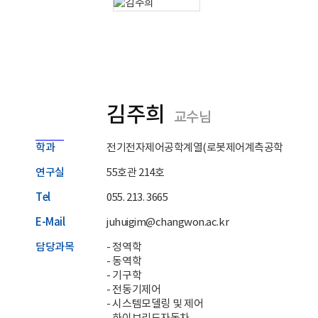
김주희
교수님
학과
전기전자제어공학계열(로봇제어계측공학전공)
연구실
55호관 214호
Tel
055. 213. 3665
E-Mail
juhuigim@changwon.ac.kr
담당과목
- 정역학
- 동역학
- 기구학
- 전동기제어
- 시스템모델링 및 제어