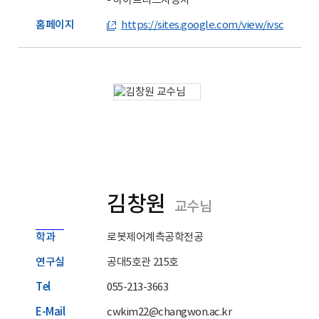
- 하이브리드자동차
홈페이지
https://sites.google.com/view/ivsclab
김창원
교수님
학과
로봇제어계측공학전공
연구실
공대5호관 215호
Tel
055-213-3663
E-Mail
cwkim22@changwon.ac.kr