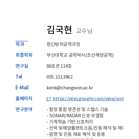
김국현
교수님
학과
첨단방위공학과정
최종학위
부산대학교 공학박사(조선해양공학)
연구실
86호관 114호
Tel
055. 213.3862
E-Mail
kimk@changwon.ac.kr
홈페이지
https://sites.google.com/view/sml-en
연구분야
- 함정 통합 생존성 및 스텔스 기술
- SONAR/RADAR 신호 모델링
- 기계학습 기반 신호처리
- 선박 및해양플랜트소음/진동 해석 및 제어
- 음향 및 진동 재료 해석 및 응용