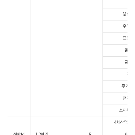
파괴
용접공학
주조공학
표면공학
열처리
금속재
기능재
무기재료공
전자현미
소재특성분
4차산업혁명과
전학년
1,2학기
P
재해와