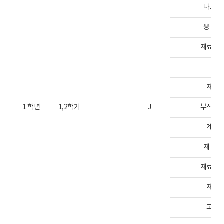
나노소재
응용상변
재료가공학
구조재
재료결
1 학년
1,2학기
J
부식방식학
계면물
재료공학
재료열역학
재료강
고체확