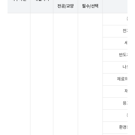
전공/교양
필수/선택
논문연
전자재료
세라믹
반도체재료
나노재료
재료의이동현
재료와
응고공학
분말가
환경응용재