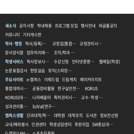
새소식
공지사항
학내채용
프로그램 모집
행사안내
와글홈공지
커뮤니티
기타게시판
학사·행정
학사/등록/장학
규정집(통합 전)
규정관리시스템(통합 후)
문서양식함
업무처리매뉴얼
조직/학과 영문명 가이드
학생서비스
학사정보시스템
수강신청
인터넷증명발급
웹메일(학생)
논문표절검사
현장실습
토익(스피킹)할인
주요사이트
e-캠퍼스
이뤄드림
드림캐치
메이커아지트
통합대여시스템
공동장비활용
연구실안전관리
KORUS
KORUS(대외서비스)
나라배움터
특허관리시스템
교수·학생 교육지원 통합플랫폼
성과관리통합시스템(IPMS)
SciVal(연구성과분석솔루션)
캠퍼스생활
단과대학/학과/학부
대학원
대학조직
도서관
정보전산원
교내/해외봉사
인권센터
학생상담센터
후원의집
SW중심대학사업단
G-램프(LAMP)사업단
스포츠진흥원