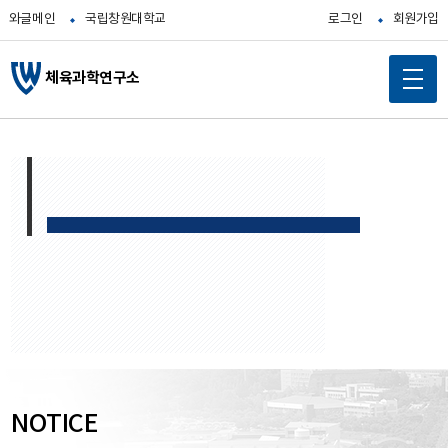
와글메인
국립창원대학교
로그인
회원가입
체육과학연구소
메
인
콘
텐
츠
바
로
가
기
NOTICE