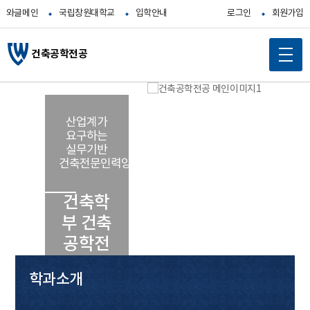
와글메인
국립창원대학교
입학안내
로그인
회원가입
건축공학전공
메
인
콘
산업계가
텐
요구하는
츠
실무기반
바
건축전문인력양성
로
가
건축학
기
부 건축
공학전
공
학과소개