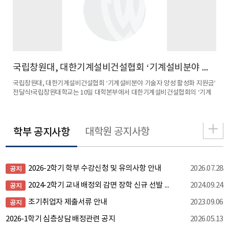
국립창원대, ‘학생 주도 전공 소개·탐색 영상 공모전’ 성공 개최!
국립창원대, 대한기계설비건설협회 ‘기계설비분야 기술자 양성 지원금’ 전달식!
S 누
국립창원대, 대한기계설비건설협회 ‘기계설비분야 기술자 양성 활성화 지원금’
핵심
의 전
전달식!국립창원대학교는 10일 대학본부에서 대한기계설비건설협회의 ‘기계
혀!
텐츠
설비분야 기술자 양성 활성화 지원금 전달식’을 개최했다고 밝혔다.이날 행사
대학
 교육
는 대한기계설비건설협회 조인호 회장과 허용주 수석부회장, 황용호 울산·경남
서 
도회장, 성창진 경영부회장, 국립창원대 박민원 총장과 서정랑 대학발 ...
번 
학부 공지사항
대학원 공지사항
2026-2학기 학부 수강신청 및 유의사항 안내
2026.07.28
공지
2024-2학기 교내 배정외 감면 장학 신규 선발 계획 안내(국가유공/북한이탈/장애학생/가족장학/6.25참전손자녀)_ 10.11.(금)까지 신청_
2024.09.24
공지
조기취업자 제출서류 안내
2023.09.06
공지
2026-1학기 심층상담 배정관련 공지
2026.05.13