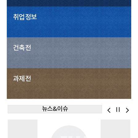
취업정보
건축전
과제전
뉴스&이슈