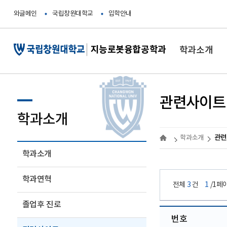
와글메인
국립창원대학교
입학안내
지능로봇융합공학과
학과소개
관련사이트
학과소개
관련
학과소개
학과소개
학과연혁
전체
3
건
1
/1페
졸업후 진로
번호