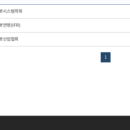
봇시스템학회
연맹(IFR)
봇산업협회
1