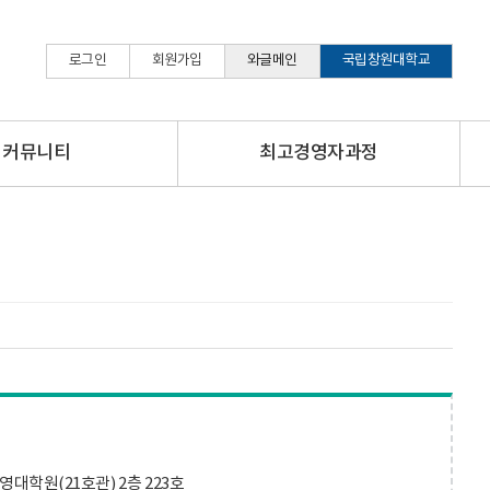
로그인
회원가입
와글메인
국립창원대학교
커뮤니티
최고경영자과정
대학원(21호관) 2층 223호