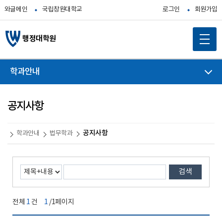
와글메인
국립창원대학교
로그인
회원가입
행정대학원
학과안내
공지사항
공지사항
학과안내
법무학과
검색
전체
1
건
1
/1페이지