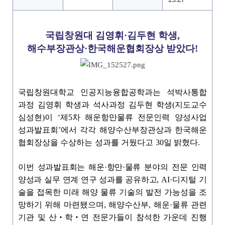
국립창원대 김영휘
·
김두현 학생
,
해수부장관상
·
한국해운협회장상 받았다
!
국립창원대학교 인공지능융합공학과는 석박사통합
과정 김영휘 학생과 석사과정 김두현 학생
(
지도교수
심성현
)
이
‘
제
5
차 해운항만물류 전문인력 양성사업
성과발표회
’
에서 각각 해양수산부장관상과 한국해운
협회장상을 수상하는 성과를 거뒀다고
30
일 밝혔다
.
이번 성과발표회는 해운
·
항만
·
물류 분야의 전문 인력
양성과 실무 연계 연구 성과를 공유하고
, A
I·
디지털 기
술을 접목한 미래 해양 물류 기술의 발전 가능성을 조
망하기 위해 마련됐으며
,
해양수산부
,
해운
·
물류 관련
기관 및 산
‧
학
‧
연 전문가들이 참석한 가운데 진행