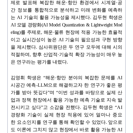
제로 발표해 복잡한 해운
·
항만 환경에서 시계열
·
공
간 정보를
통
합적으로 분석하고 미래 변화를 예측하
는
AI
기술의 활용 가능성을 제시했다
.
김두현
학생은
AI
모델 경량화
(AI Model Quantization & Lightweight Mod
eling)
를 주제로
,
해운
·
물
류 현장에 적용 가능한 효율적
이고 실시간성이 높은
AI
기술의 필요성과 구현 방향
을
제시했다
.
심사위원단은 두 연구 모두에 대해 시의
적절하며
,
향후 산업적
·
기술적 확장 가능성이 매우 높
은 연구라는 평가를 내렸다
.
김영휘 학생은
“
해운
·
항만 분야의 복잡한 문제를
AI
시공간 예측
-LLM
으로 해결하고자 한 연구가 좋은 평
가를 받아 뜻깊다
”
며
“
이번 성과를 바탕으로 실제 산
업과 정책 현장에서 활용 가능한 예측 기술로 지속 발
전시키고 싶다
”
고 소감을 전했다
.
김두현 학생은
“AI
경량화 기술이 실제 현장 적용에 있어 얼마나 중요
한 요소인지를 연구를 통해
확
인할 수 있었다
.
앞으로
도 이론에 그치지 않고 현장에서 바로 활용 가능한
AI