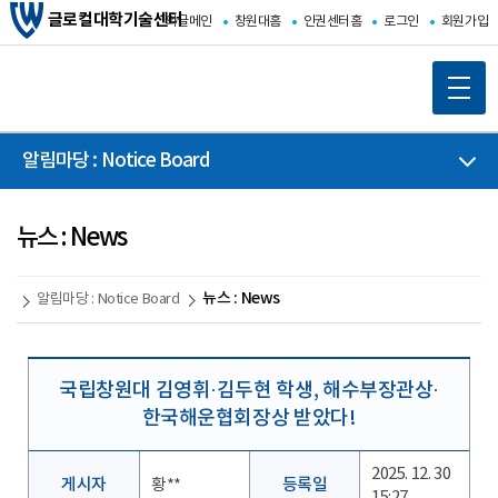
글로컬대학기술센터
와글메인
창원대홈
인권센터홈
로그인
회원가입
알림마당 : Notice Board
뉴스 : News
뉴스 : News
알림마당 : Notice Board
국립창원대 김영휘·김두현 학생, 해수부장관상·
한국해운협회장상 받았다!
2025. 12. 30
게시자
황**
등록일
15:27