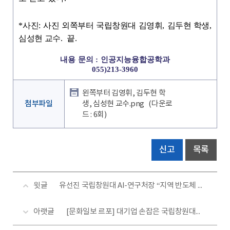
*
사진
:
사진 외쪽부터 국립창원대 김영휘
,
김두현 학생
,
심성현 교수
.
끝
.
내용 문의 : 인공지능융합공학과
055)213-3960
왼쪽부터 김영휘, 김두현 학
첨부파일
생, 심성현 교수.png
(다운로
드 : 6회)
신고
목록
윗글
유선진 국립창원대 AI-연구처장 “지역 반도체 일자리 창출 시급!”
아랫글
[문화일보 르포] 대기업 손잡은 국립창원대… ‘R&D인재 양성 요람’ 됐다!