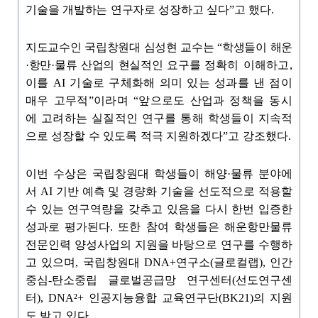
기술을 개발하는 연구자로 성장하고 싶다
”
고 했다
.
지도교수인 국립창원대 심성현 교수는
“
학생들이 해운
·
항만
·
물류 산업의 현실적인 요구를
정
확히 이해하고
,
이를
AI
기술로 구체화해 의미 있는 성과를 낸 점이
매우 고무적
”
이
라며
“
앞으로도 산업과 정책을 동시
에 고려하는 실질적인 연구를 통해 학생들이 지
속적
으로 성장할 수 있도록 적극 지원하겠다
”
고 강조했다
.
이번 수상은 국립창원대 학생들이 해양
·
물류 분야에
서
AI
기반 예측 및 경량화 기술을 선도적으로 적용할
수 있는 연구역량을 갖추고 있음을 다시 한번 입증한
성과로 평가된다
.
또한 참여 학생들은 해운항만물류
전문인력 양성사업의 지원을 바탕으로 연구를 수행하
고 있으며
,
국립창원대
DNA+
연구소
(
글로컬랩
),
인간
중심
-
탄소중립 글로벌공급망 연구센터
(
선도연구센
터
), DNA²+
인공지능융합 교육연구단
(BK21)
의 지원
도 받고 있다
.