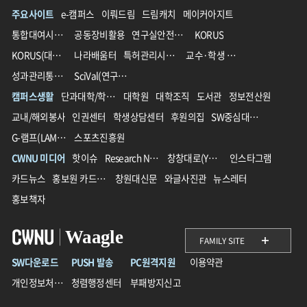
주요사이트
e-캠퍼스
이뤄드림
드림캐치
메이커아지트
통합대여시스템
공동장비활용
연구실안전관리
KORUS
KORUS(대외서비스)
나라배움터
특허관리시스템
교수·학생 교육지원 통합플랫폼
성과관리통합시스템(IPMS)
SciVal(연구성과분석솔루션)
캠퍼스생활
단과대학/학과/학부
대학원
대학조직
도서관
정보전산원
교내/해외봉사
인권센터
학생상담센터
후원의집
SW중심대학사업단
G-램프(LAMP)사업단
스포츠진흥원
CWNU 미디어
핫이슈
Research News
창창대로(YouTube)
인스타그램
카드뉴스
홍보원 카드뉴스
창원대신문
와글사진관
뉴스레터
홍보책자
Waagle
FAMILY SITE
SW다운로드
PUSH 발송
PC원격지원
이용약관
개인정보처리방침
청렴행정센터
부패방지신고