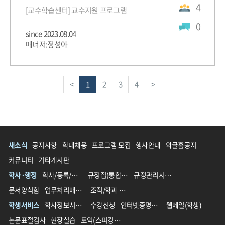
4
[교수학습센터] 교수지원 프로그램
0
since 2023.08.04
매너저:정성아
<
1
2
3
4
>
새소식
공지사항
학내채용
프로그램 모집
행사안내
와글홈공지
커뮤니티
기타게시판
학사·행정
학사/등록/장학
규정집(통합 전)
규정관리시스템(통합 후)
문서양식함
업무처리매뉴얼
조직/학과 영문명 가이드
학생서비스
학사정보시스템
수강신청
인터넷증명발급
웹메일(학생)
논문표절검사
현장실습
토익(스피킹)할인