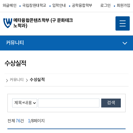
와글메인
국립창원대학교
입학안내
공학융합학부
로그인
회원가입
메타융합콘텐츠학부 (구 문화테크
노학과)
커뮤니티
수상실적
수상실적
커뮤니티
검색
전체
76
건
1
/8페이지