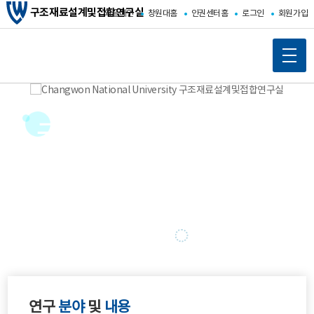
구조재료설계및접합연구실
와글메인
창원대홈
인권센터홈
로그인
회원가입
구조재료설계 및 접합연구실
창원대학교
구조재료설계 및 접합연구실
에 오신것을
환영합니다.
이
정
다
전
지
음
연구
분야
및
내용