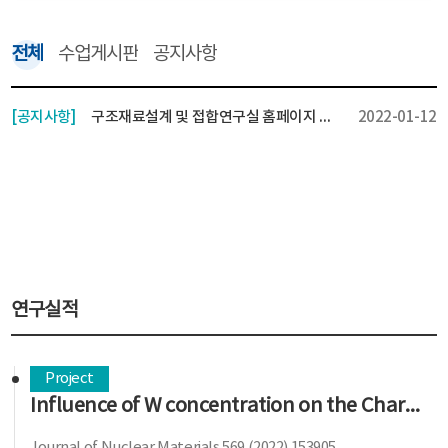
전체
수업게시판
공지사항
[공지사항]
구조재료설계 및 접합연구실 홈페이지 오픈 !!
2022-01-12
연구실적
Project
Influence of W concentration on the Charpy impact property and corrosion behavior of reduced activation ferritic-martensitic steels for fusion reactor
Journal of Nuclear Materials 569 (2022) 153905