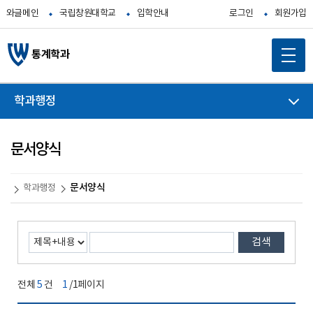
와글메인
국립창원대학교
입학안내
로그인
회원가입
통계학과
학과행정
문서양식
문서양식
학과행정
검색
전체
5
건
1
/1페이지