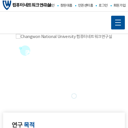
컴퓨터네트워크연구실
와글메인
창원대홈
인권센터홈
로그인
회원가입
컴퓨터네트워크연구실
창원대학교 컴퓨터네트워크연구실에 오신것을 환영합니다.
이
정
다
전
지
음
연구
목적