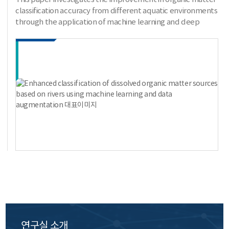
classification accuracy from different aquatic environments
through the application of machine learning and deep
learning techniques, supplemented with data generated
by an LSTM-GAN model. Samples from the Nakdong and
Yeongsan Rivers in South Korea were analyzed using
Orbitrap HR-MS to obtain natural organic matter (NOM)
data. Classification was performed using three machine
learning algorithms—random forest, support vector
machine (SVM), and logistic regression—and one deep
learning algorithm, a multi-layer perceptron (MLP). Due to
the limited performance of deep learning with insufficient
data, an LSTM-GAN-based augmentation model was
proposed, improving MLP performance. The MLP with
augmented data achieved the highest classification
accuracy (79% for Yeongsan River, 68% for Nakdong River),
demonstrating the significant potential of LSTM-GAN in
enhancing deep learning models for river classification
tasks. This approach provides a robust framework for
improving environmental monitoring through machine
learning. DOI: https://doi.org/10.4491/eer.2024.725
연구실 소개