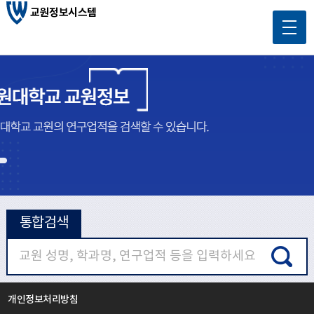
교원정보시스템
메
인
콘
원정
텐
츠
바
로
가
을 검색
기
통합검색
개인정보처리방침