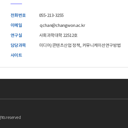
전화번호
055-213-3255
이메일
qchan@changwon.ac.kr
연구실
사회과학대학 22512호
담당과목
미디어/콘텐츠산업 정책, 커뮤니케이션연구방법
사이트
ghts reserved