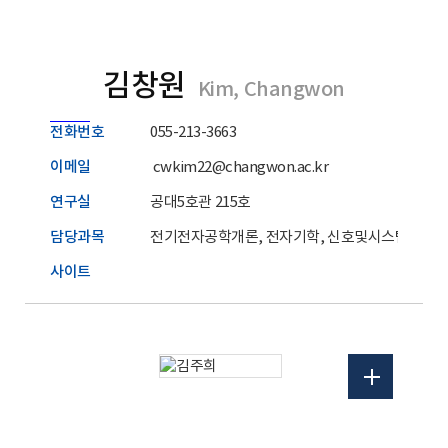
김창원
Kim, Changwon
전화번호
055-213-3663
이메일
cwkim22@changwon.ac.kr
연구실
공대5호관 215호
담당과목
전기전자공학개론, 전자기학, 신호및시스템
사이트