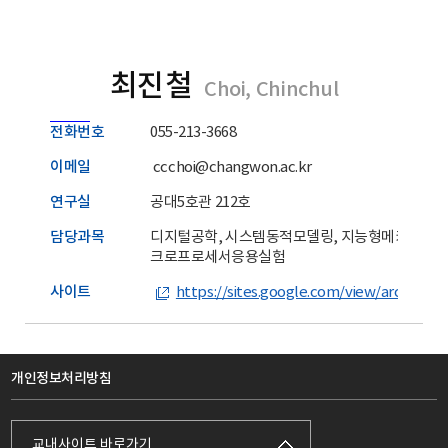
최진철
Choi, Chinchul
전화번호
055-213-3668
이메일
ccchoi@changwon.ac.kr
연구실
공대5호관 212호
담당과목
디지털공학, 시스템동적모델링, 지능형메카트로닉
크로프로세서응용실험
사이트
https://sites.google.com/view/arc-lab
개인정보처리방침
교내사이트 바로가기