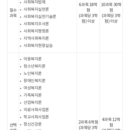
사회복지법제
6과목 18학
10과목 30학
사회복지실천론
필수
점
점
과목
(과목당 3학
(과목당 3학
사회복지실천기술론
점) 이상
점) 이상
사회복지조사론
사회복지행정론
지역사회복지론
사회복지현장실습
아동복지론
청소년복지론
노인복지론
장애인복지론
여성복지론
가족복지론
산업복지론
의료사회사업론
학교사회사업론
4과목 12학
2과목 6학점
정신건강론
선택
점
(과목당 3학