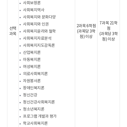
사회보장론
사회복지역사
사회복지와 문화다양
7과목 21학
사회복지와 인권
2과목 6학점
선택
점
사회복지윤리와 철학
(과목당 3학
과목
(과목당 3학
점) 이상
사회복지자료분석
점) 이상
사회복지지도감독론
산업복지론
아동복지론
여성복지론
의료사회복지론
자원봉사론
장애인복지론
정신건강
정신건강사회복지론
청소년복지론
프로그램 개발과 평가
학교사회복지론