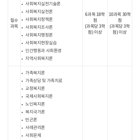
사회복지실천기술론
사회복지실천론
6과목 18학
10과목 30학
사회복지정책론
필수
점
점
과목
(과목당 3학
(과목당 3학
사회복지조사론
점) 이상
점) 이상
사회복지행정론
사회복지현장실습
인간행동과 사회환경
지역사회복지론
가족복지론
가족상담 및 가족치료
교정복지론
국제사회복지론
노인복지론
복지국가론
빈곤론
사례관리론
사회문제