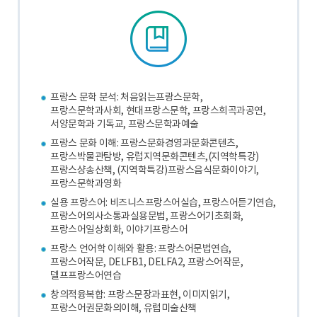
프랑스 문학 분석: 처음읽는프랑스문학,
프랑스문학과사회, 현대프랑스문학, 프랑스희곡과공연,
서양문학과 기독교, 프랑스문학과예술
프랑스 문화 이해: 프랑스문화경영과문화콘텐츠,
프랑스박물관탐방, 유럽지역문화콘텐츠,(지역학특강)
프랑스샹송산책, (지역학특강)프랑스음식문화이야기,
프랑스문학과영화
실용 프랑스어: 비즈니스프랑스어실습, 프랑스어듣기연습,
프랑스어의사소통과실용문법, 프랑스어기초회화,
프랑스어일상회화, 이야기프랑스어
프랑스 언어학 이해와 활용: 프랑스어문법연습,
프랑스어작문, DELFB1, DELFA2, 프랑스어작문,
델프프랑스어연습
창의적융복합: 프랑스문장과표현, 이미지읽기,
프랑스어권문화의이해, 유럽미술산책