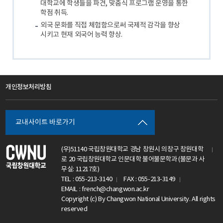
대학교에 학생들을 파견, 맞춤식 프로그램 운영을 통한
학점 취득.
외국 문화를 직접 체험함으로써 국제적 감각을 향상
시키고 현재 외국어 능력 향상.
개인정보처리방침
교내사이트 바로가기
(우)51140 국립창원대학교 경남 창원시 의창구 창원대학
로 20 국립창원대학교 인문대학 불어불문학과 (불문과 사
무실: 11217호)
TEL : 055-213-3140
FAX : 055-213-3149
EMAIL : french@changwon.ac.kr
Copyright (c) By Changwon National University. All rights
reserved