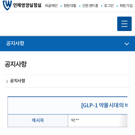
인체영양실험실
와글메인
창원대홈
인권센터홈
로그인
회원가입
공지사항
공지사항
공지사항
[GLP-1 약물시대의 비
게시자
박**