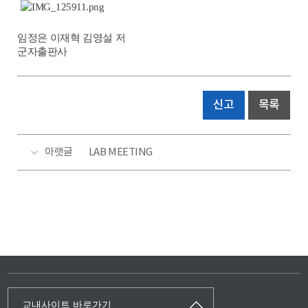
임정은 이재혁 김영설 저
군자출판사
신고
목록
아랫글
LAB MEETING
교내사이트 바로가기