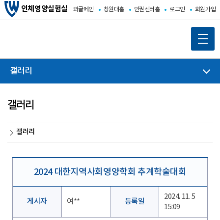
인체영양실험실
와글메인
창원대홈
인권센터홈
로그인
회원가입
갤러리
갤러리
갤러리
2024 대한지역사회영양학회 추계학술대회
2024. 11. 5
게시자
여**
등록일
15:09