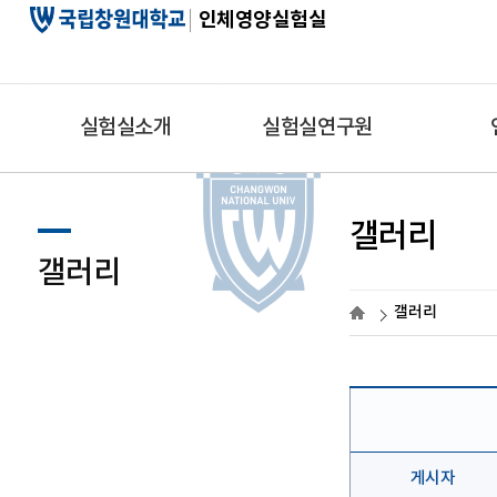
인체영양실험실
실험실소개
실험실연구원
인사말
교수
프로젝트
갤러리
실험실안내
실험실원
학술논문
갤러리
오시는길
지도 대학원생
학술발표
갤러리
졸업생
게시자