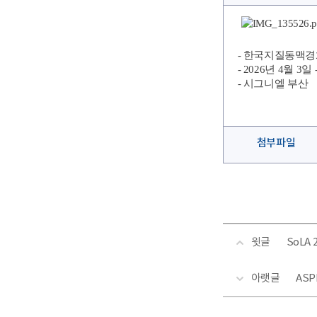
- 한국지질동맥경화
- 2026년 4월 3일 
- 시그니엘 부산
첨부파일
윗글
SoLA
아랫글
ASP