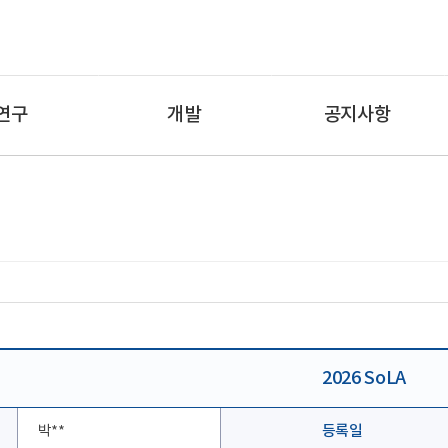
연구
개발
공지사항
제품
특허 및 디자인 등록
캡스톤 및 창업동아리
2026 SoLA
박**
등록일