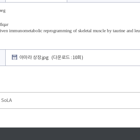
iqar
iven immunometabolic reprogramming of skeletal muscle by taurine and leuc
아마라 상장.jpg
(다운로드 : 10회)
 SoLA