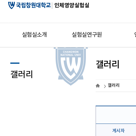
인체영양실험실
실험실소개
실험실연구원
인사말
교수
프로젝트
갤러리
실험실안내
실험실원
학술논문
갤러리
오시는길
지도 대학원생
학술발표
갤러리
졸업생
게시자