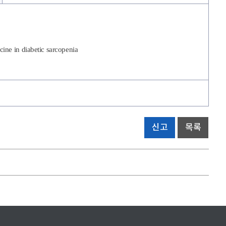
ine in diabetic sarcopenia
신고
목록