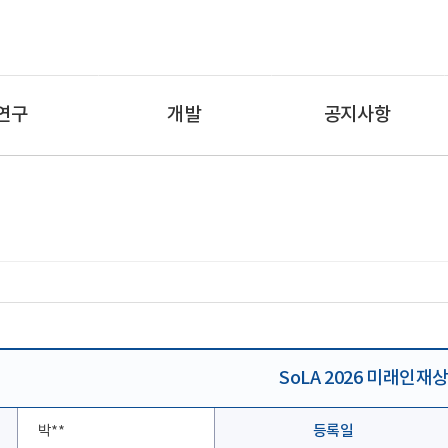
연구
개발
공지사항
제품
특허 및 디자인 등록
캡스톤 및 창업동아리
SoLA 2026 미래인재
박**
등록일