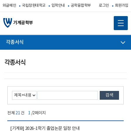
와글메인
국립창원대학교
입학안내
공학융합학부
로그인
회원가입
기계공학부
각종서식
각종서식
검색
전체
21
건
1
/2페이지
[기계B] 2026-1학기 졸업논문 일정 안내