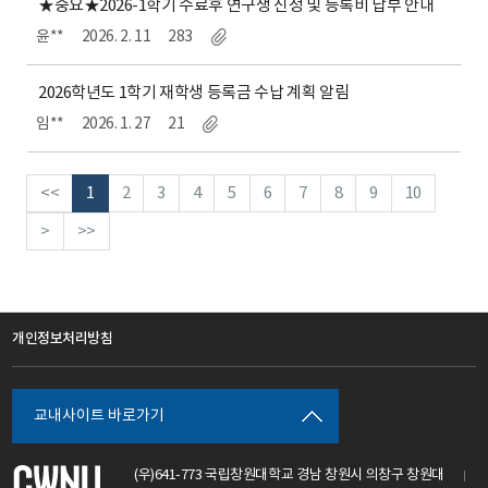
★중요★2026-1학기 수료후 연구생 신청 및 등록비 납부 안내
윤**
2026. 2. 11
283
2026학년도 1학기 재학생 등록금 수납 계획 알림
임**
2026. 1. 27
21
<<
1
2
3
4
5
6
7
8
9
10
>
>>
개인정보처리방침
교내사이트 바로가기
(우)641-773 국립창원대학교 경남 창원시 의창구 창원대