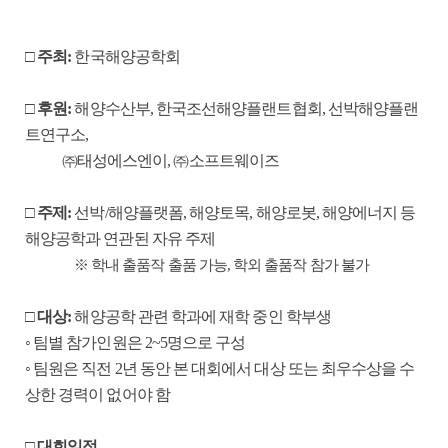
□
주최
:
한국해양공학회
□
후원
:
해양수산부
,
한국조선해양플랜트협회
,
선박해양플랜
트연구소
,
㈜
태성에스엔이
,
㈜
소프트웨이즈
□
주제
:
선박
/
해양플랫폼
,
해양토목
,
해양로봇
,
해양에너지 등
해양공학과 연관된 자유 주제
※
학내 출품작 출품 가능
,
학외 출품작 참가 불가
□
대상
:
해양공학 관련 학과에 재학 중인 학부생
◦
팀별 참가인원은
2~5
명으로 구성
◦
팀원은 직전
2
년 동안 본 대회에서 대상 또는 최우수상을 수
상한 경력이 없어야 함
□
대회일정