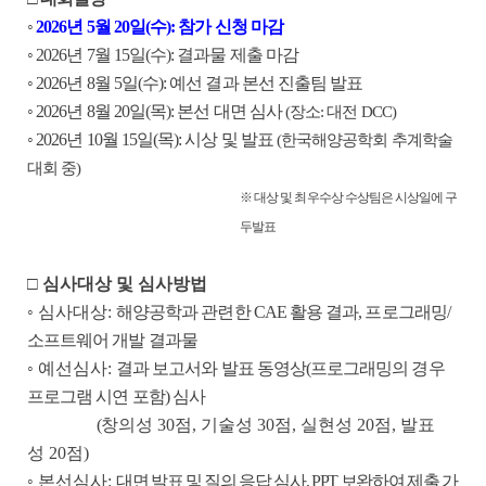
◦
2026
년
5
월
20
일
(
수
):
참가 신청 마감
◦
2026
년
7
월
15
일
(
수
):
결과물 제출 마감
◦
2026
년
8
월
5
일
(
수
):
예선 결과 본선 진출팀 발표
◦
2026
년
8
월
20
일
(
목
):
본선 대면 심사
(
장소
:
대전
DCC)
◦
2026
년
10
월
15
일
(
목
):
시상 및 발표
(
한국해양공학회 추계학술
대회 중
)
※
대상 및 최우수상 수상팀은 시상일에 구
두발표
□
심사대상 및 심사방법
◦
심사대상
:
해양공학과 관련한
CAE
활용 결과
,
프로그래밍
/
소프트웨어 개발 결과물
◦
예선심사
:
결과 보고서와 발표 동영상
(
프로그래밍의 경우
프로그램 시연 포함
)
심사
(
창의성
30
점
,
기술성
30
점
,
실현성
20
점
,
발표
성
20
점
)
◦
본선심사
:
대면 발표 및 질의 응답 심사
, PPT
보완하여 제출 가