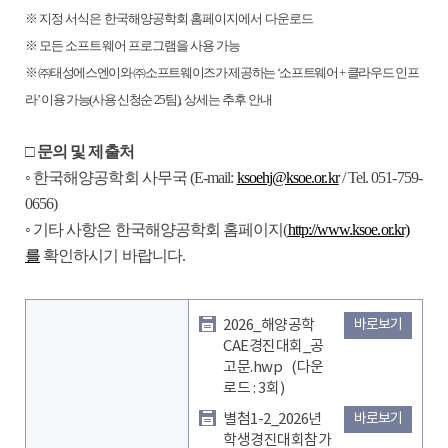
※
지정 서식은 한국해양공학회 홈페이지에서 다운로드
※
모든 소프트웨어 프로그램을 사용 가능
※ ㈜
태성에스엔이와
㈜
소프트웨이즈가 제공하는
‘
소프트웨어
+
클라우드 인프
라
’
이용 가능
(
사용 신청순
25
팀
)
,
상세는 추후 안내
□
문의 및 제출처
◦
한국해양공학회 사무국
(E-mail:
ksoehj@ksoe.or.kr
/ Tel. 051-759-
0656)
◦
기타 사항은 한국해양공학회 홈페이지
(
http://www.ksoe.or.kr)
를
확인하시기 바랍니다
.
2026_해양공학
바로보기
CAE경진대회_공
고문.hwp
(다운
로드 : 3회)
별첨1-2_2026년
바로보기
학생경진대회참가