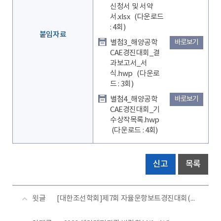
신청서 및 서약
서.xlsx
(다운로드
: 4회)
붙임자료
별첨3_해양공학
바로보기
CAE경진대회_결
과보고서_서
식.hwp
(다운로
드 : 3회)
별첨4_해양공학
바로보기
CAE경진대회_기
수상작목록.hwp
(다운로드 : 4회)
신고
목록
윗글
[대한조선학회]제7회 자율운항보트경진대회(KABOAT 2026) 참가 신청 안내(신청기간: 5/11까지)