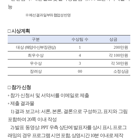
능
※
예선 결과 일부와 협업성 반영
□
시상계획
구분
수상팀 수
상금
대상
(
해양수산부장관상
)
1
200
만원
최우수상
4
각
100
만원
우수상
3
각
50
만원
장려상
00
소정 상금
□
참가 신청
◦
참가 신청서 및 서약서를 이메일로 제출
◦
제출 결과물
1)
결과 보고서
:
서론
,
본론
,
결론으로 구성하고
,
표지와 그림
포함하여
20
쪽 이내 작성
2)
발표 동영상
:
PPT
우측 상단에 발표자를 상시 표시
,
프로그
래밍의 경우 프로그램 시연 포함
,
상영시간
10
분 이내로 제작