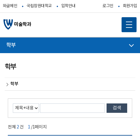
와글메인
국립창원대학교
입학안내
로그인
회원가입
미술학과
학부
학부
학부
검색
전체
2
건
1
/1페이지