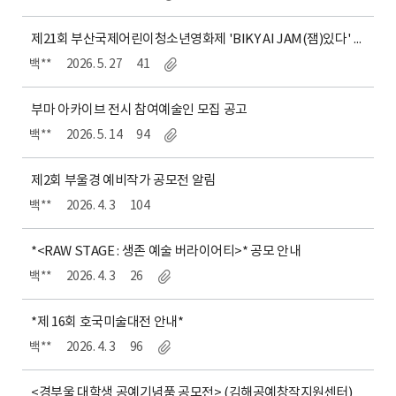
제21회 부산국제어린이청소년영화제 'BIKY AI JAM(잼)있다' 참가자 모집
백**
2026. 5. 27
41
부마 아카이브 전시 참여예술인 모집 공고
백**
2026. 5. 14
94
제2회 부울경 예비작가 공모전 알림
백**
2026. 4. 3
104
*<RAW STAGE : 생존 예술 버라이어티>* 공모 안내
백**
2026. 4. 3
26
*제 16회 호국미술대전 안내*
백**
2026. 4. 3
96
<경부울 대학생 공예기념품 공모전> (김해공예창작지원센터)