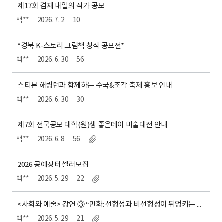
제17회 겸재 내일의 작가 공모
백**
2026. 7. 2
10
*경북 K-스토리 그림책 창작 공모전*
백**
2026. 6. 30
56
스티븐 해링턴과 함께하는 수국&조각 축제 홍보 안내
백**
2026. 6. 30
30
제7회 전국공모 대학(원)생 좋은데이 미술대전 안내
백**
2026. 6. 8
56
2026 공예장터 셀러모집
백**
2026. 5. 29
22
<사회와 예술> 강연 ③ “만화: 선형성과 비선형성이 뒤엉키는 장” 및 <2026 아티스트 워크숍>의 참여자 모집
백**
2026. 5. 29
21