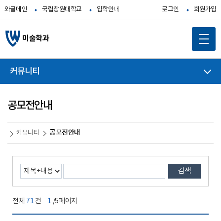
와글메인
국립창원대학교
입학안내
로그인
회원가입
미술학과
커뮤니티
공모전안내
공모전안내
커뮤니티
검색
전체
71
건
1
/5페이지