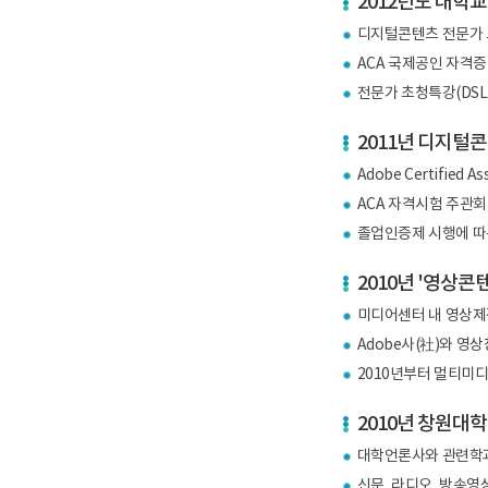
2012년도 대학
디지털콘텐츠 전문가 교육프
ACA 국제공인 자격증
전문가 초청특강(DSLR
2011년 디지털콘
Adobe Certified
ACA 자격시험 주관회
졸업인증제 시행에 따
2010년 '영상콘
미디어센터 내 영상제작 전
Adobe사(社)와 영상창
2010년부터 멀티미
2010년 창원대학
대학언론사와 관련학과
신문, 라디오, 방송영