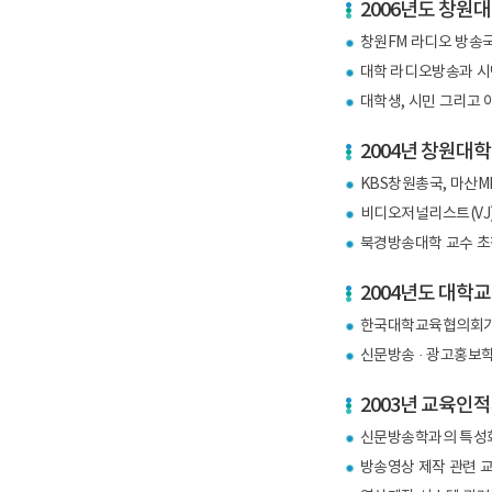
2006년도 창원
창원FM 라디오 방송국
대학 라디오방송과 시
대학생, 시민 그리고
2004년 창원대
KBS창원총국, 마산M
비디오저널리스트(VJ)
북경방송대학 교수 초청
2004년도 대학
한국대학교육협의회가
신문방송 · 광고홍보학
2003년 교육인
신문방송학과의 특성화
방송영상 제작 관련 