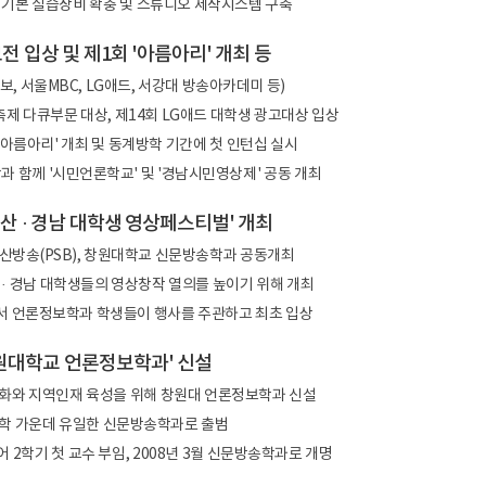
 기본 실습장비 확충 및 스튜디오 제작시스템 구축
모전 입상 및 제1회 '아름아리' 개최 등
, 서울MBC, LG애드, 서강대 방송아카데미 등)
제 다큐부문 대상, 제14회 LG애드 대학생 광고대상 입상
'아름아리' 개최 및 동계방학 기간에 첫 인턴십 실시
 함께 '시민언론학교' 및 '경남시민영상제' 공동 개최
 부산 · 경남 대학생 영상페스티벌' 개최
산방송(PSB), 창원대학교 신문방송학과 공동개최
· 경남 대학생들의 영상창작 열의를 높이기 위해 개최
 언론정보학과 학생들이 행사를 주관하고 최초 입상
'창원대학교 언론정보학과' 신설
화와 지역인재 육성을 위해 창원대 언론정보학과 신설
학 가운데 유일한 신문방송학과로 출범
어 2학기 첫 교수 부임, 2008년 3월 신문방송학과로 개명