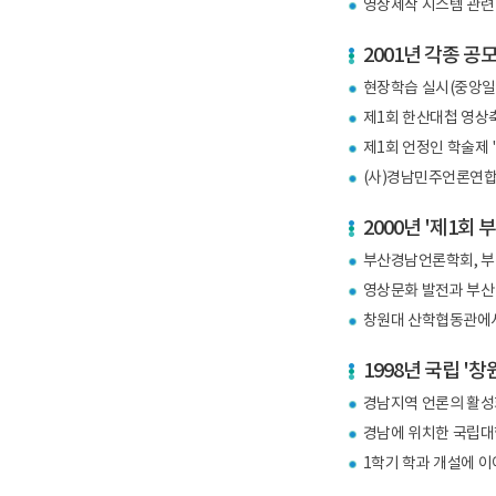
영상제작 시스템 관련
2001년 각종 공
현장학습 실시(중앙일보
제1회 한산대첩 영상축
제1회 언정인 학술제 
(사)경남민주언론연합과
2000년 '제1회
부산경남언론학회, 부
영상문화 발전과 부산 
창원대 산학협동관에서
1998년 국립 
경남지역 언론의 활성
경남에 위치한 국립대
1학기 학과 개설에 이