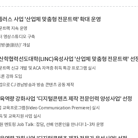
C 플러스 사업 '산업체 맞춤형 전문트랙' 확대 운영
문트랙 지속 운영
터 영상스튜디오 구축
신방(創新坊)' 개설
도 산학협력선도대학(LINC)육성사업 '산업체 맞춤형 전문트랙' 선
랙 신규 개발 및 ACA 자격증 취득 특강 프로그램 실시
드론 강좌 도입
사업으로 CJ 경남방송과 방송 콘텐츠 공동 제작
교육역량 강화사업 '디지털콘텐츠 제작 전문인력 양성사업' 선정
프로그램(Video Communication Premiere) 실시
취득 및 교육지원 사업 실시
멘토링 Job Talk : 잡담, 선배 언론인을 만나다! 1~3차 운영