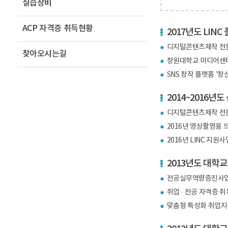
실습장비
ACP 자격증 취득현황
2017년도 LIN
디지털콘텐츠제작 전
찾아오시는길
창원대학교 미디어센
SNS 창작 플랫폼 '창
2014~2016년
디지털콘텐츠제작 전문트
2016년 영상촬영용 
2016년 LINC 지원
2013년도 대학
전공실무역량증진사업 교육
취업 · 전공 자격증 
맞춤형 특성화 취업지원 