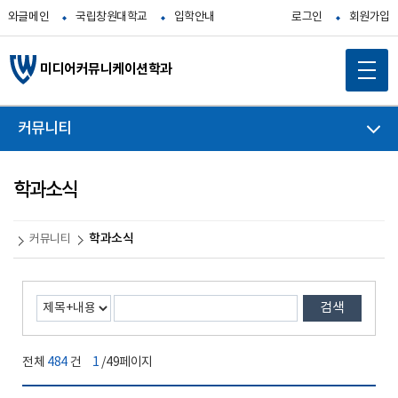
와글메인
국립창원대학교
입학안내
로그인
회원가입
미디어커뮤니케이션학과
커뮤니티
학과소식
학과소식
커뮤니티
검색
전체
484
건
1
/49페이지