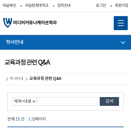
와글메인
국립창원대학교
입학안내
로그인
회원가입
미디어커뮤니케이션학과
학사안내
교육과정 관련 Q&A
교육과정 관련 Q&A
학사안내
검색
전체
15
건
1
/2페이지