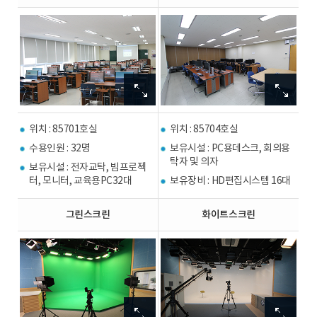
이
이
이
이
미
미
미
미
지
지
지
지
확
확
확
확
위치 : 85701호실
위치 : 85704호실
대
대
대
대
보
보
보
보
수용인원 : 32명
보유시설 : PC용데스크, 회의용
기
기
기
기
탁자 및 의자
보유시설 : 전자교탁, 빔프로젝
터, 모니터, 교육용PC32대
보유장비 : HD편집시스템 16대
그린스크린
화이트스크린
이
이
이
이
미
미
미
미