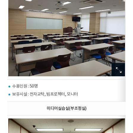
이
이
미
미
지
지
확
확
수용인원 : 50명
대
대
보
보
보유시설 : 전자교탁, 빔프로젝터, 모니터
기
기
미디어실습실(부조정실)