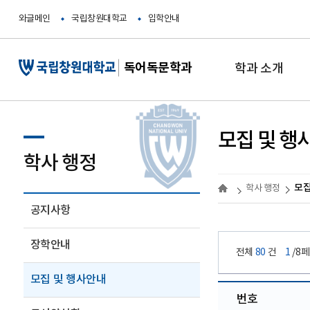
와글메인
국립창원대학교
입학안내
독어독문학과
학과 소개
모집 및 행
학사 행정
모집
학사 행정
공지사항
장학안내
전체
80
건
1
/8
모집 및 행사안내
번호