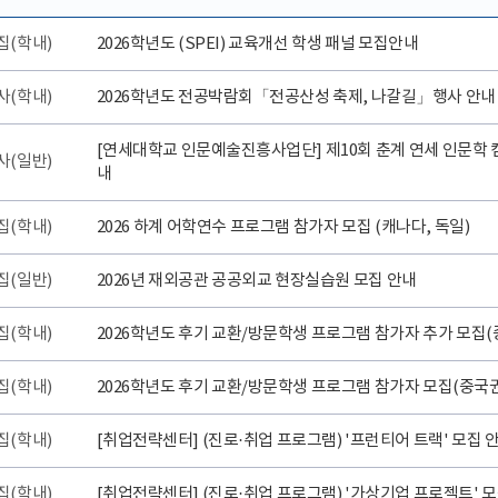
집(학내)
2026학년도 (SPEI) 교육개선 학생 패널 모집안내
사(학내)
2026학년도 전공박람회「전공산성 축제, 나갈길」행사 안내
[연세대학교 인문예술진흥사업단] 제10회 춘계 연세 인문학 
사(일반)
내
집(학내)
2026 하계 어학연수 프로그램 참가자 모집 (캐나다, 독일)
집(일반)
2026년 재외공관 공공외교 현장실습원 모집 안내
집(학내)
2026학년도 후기 교환/방문학생 프로그램 참가자 추가 모집(
집(학내)
2026학년도 후기 교환/방문학생 프로그램 참가자 모집(중국권
집(학내)
[취업전략센터] (진로·취업 프로그램) '프런티어 트랙' 모집 
집(학내)
[취업전략센터] (진로·취업 프로그램) '가상기업 프로젝트' 