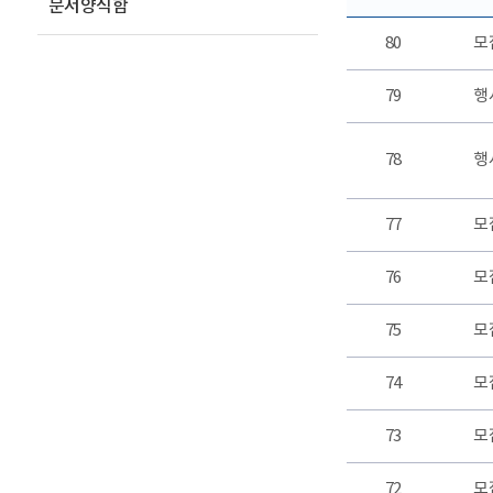
문서양식함
80
모
79
행
78
행
77
모
76
모
75
모
74
모
73
모
72
모