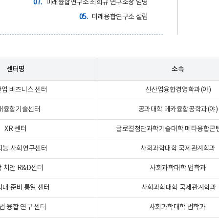
07.
미래융합연구소 최희규 연구소장 임명
05.
미래융합연구소 설립
센터명
소속
산업 비즈니스 센터
신산업융합경영학과(야)
래융합기술센터
공과대학 메카융합공학과(야)
XR 센터
글로컬첨단과학기술대학 메타융합콘
지능 사회연구센터
사회과학대학 국제관계학과
 치안 R&D센터
사회과학대학 법학과
시대 준비 통일 센터
사회과학대학 국제관계학과
법 융합 연구 센터
사회과학대학 법학과