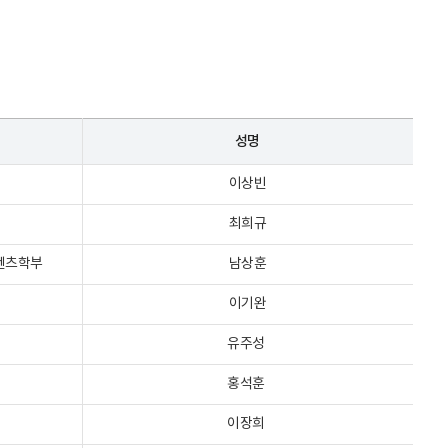
성명
이상빈
최희규
텐츠학부
남상훈
이기완
유주성
홍석훈
이장희