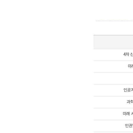
4차 
미
인공
과학
미래 
인권