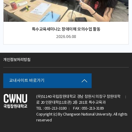
특수교육세미나2: 장애이해 모의수업 활동
2026.06.08
개인정보처리방침
교내사이트 바로가기
(우)51140 국립창원대학교 경남 창원시 의창구 창원대학
로 20 인문대학(11호관) 2층 231호 특수교육과
TEL : 055-213-3180
FAX : 055-213-3189
Copyright (c) By Changwon National University. All rights
중도중복장애학생교육 수업: PBL 활동
reserved
2026.06.02