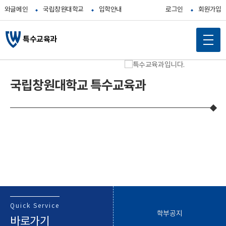
와글메인
국립창원대학교
입학안내
로그인
회원가입
특수교육과
메
인
국립창원대학교 특수교육과
콘
텐
츠
바
로
가
기
Quick Service
학부공지
바로가기