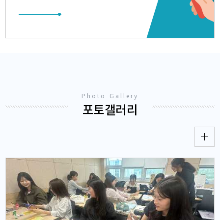
히 소통하
수교육전공의 교육 현장 중심 체계적 교육과정과 대학의 교육혁신
실적을 평
공 역량을
지원이 맞물린 결과로 풀이된다. 교육대학원의 특수교육전공은 교
전국 139
학과의 지속
수진의 최신 특수교육이론 교육과 현장 연계 체계적인 실습 제공의
고르게 우수
어 낸 의미
노력을 기울이는 한편 지역사회 특수교육계와 긴밀히 협력하며 예
평가에서 
 끝. 내
비교사 전문성을 강화해 왔다 지난달 31일 연이은 수석의 소식에 국
며 전국 
립창원대 김혜정 특수교육전공 주임교수는 제자들에게 축하를 전하
특수교육과
면서 “연이은 경상남도 특수교사 임용시험에서의 수석 합격자 배출
교과 교육
은 학과가 그동안 추구한 이론과 실무를 겸비한 현장 맞춤형 교육의
생 만족도
결실”이라며 ”앞으로도 특수교육과에서는 국내외 특수교육 기관과
교육대학원
의 협력을 더욱 강화해 지역사회에 기여할 수 있는 우수한 특수교육
현행 정원
전문가 양성에 최선을 다하겠다”고 강조했다. *붙임: 2026학년도 경
는 전체 
Photo Gallery
상남도 유아 특수교사 임용고시 수석 합격자 국립창원대 김영진 씨
다졌다. 
사진. 끝.내용 문의 : 교육대학원 특수교육전공(055.213.3180)
수한 운영
포토갤러리
현수 국립
량진단 결
적으로 인
적으로 대
임 : 국립
지 생성). 