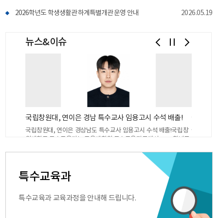
2026학년도 학생생활관 하계특별개관 운영 안내
2026.05.19
뉴스&이슈
국립창원대 특수교육과 초·중등 복수전공 학생, 울산 초·중등 특수교사 임용고시 동시 합격!
국립창원대, 연이은 경남 특수교사 임용고시 수석 배출!
중등 특수
국립창원대, 연이은 경상남도 특수교사 임용고시 수석 배출!국립창
국립창원대
중등 복수
원대학교 특수교육과는 교육대학원 특수교육전공에서 2026학년도
대학 교육
임용시험에
경상남도 유아 특수교사 임용고시 수석 합격자 김영진 씨를 배출했
교육부와 
대 박경환
다고 2일 밝혔다. 이는 올해 국립창원대 특수교육과가 배출한 임용
역량진단」
 중인 박
고시 경상남도 초등특수교사 수석(특수교육과 4학년 김한별 학생)
교원양성기
특수교육과
중등 부문에
에 이어 2번째 수석 합격자이다. 국립창원대에 따르면 교육대학원
을 목표로
에 동시에
특수교육전공에 2025학년도 8월에 졸업한 김영진 씨는 이번 임용
체계와 교
 선택하는
고시에서 유아 특수교사 선발에서 경상남도 수석의 영예를 안았다.
가 제도다.
특수교육과 교육과정을 안내해 드립니다.
전공과 중
특히 김영진 씨는 졸업과 동시에 첫 응시에서 수석 합격이라는 값진
된다.이번
, 체계적
성과를 거둬 더 큰 주목을 받고 있다. 이번 성과는 교육대학원의 특
과 등 7개