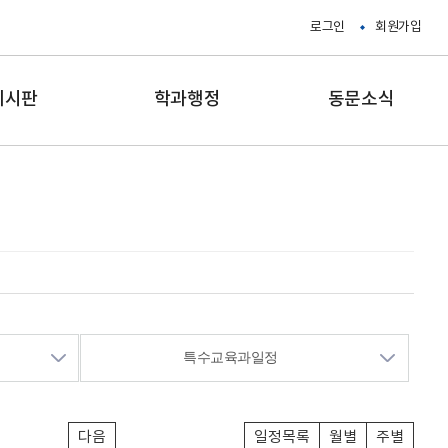
로그인
회원가입
게시판
학과행정
동문소식
특수교육과일정
다음
일정목록
월별
주별