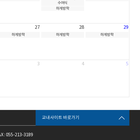
수여식
하계방학
27
28
29
하계방학
하계방학
하계방학
3
4
5
교내사이트 바로가기
AX : 055-213-3189