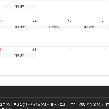
하계방학
3
24
25
26
하계방학
하계방학
하계방학
0
31
1
2
하계방학
로 20 인문대학(11호관) 2층 231호 특수교육과
TEL : 055-213-3180
F