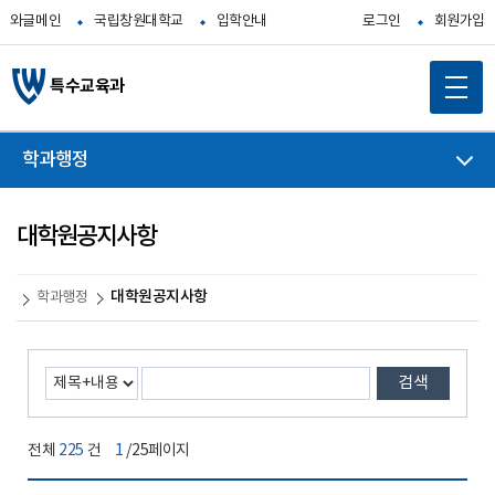
와글메인
국립창원대학교
입학안내
로그인
회원가입
특수교육과
학과행정
대학원공지사항
대학원공지사항
학과행정
검색
전체
225
건
1
/25페이지