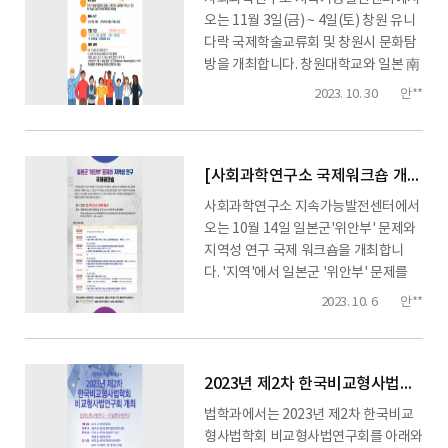
을 보낸 여성들의 삶을 기록하고연구하
오는 11월 3일(금) ~ 4일(토) 창원 유니
는 분들을 만나는 뜻깊은 자리에 여러분
다락 국제학술교류회 및 창원시 문화탐
을 초대합니다....
방을 개최합니다. 창원대학교와 일본 南
山大学(Nanzan University, 나고야
2023. 10. 30
안**
시 소재) 학생들 간 문화다양성(cultural
diversity)주제로 학술 교류 활동을 전
개했습니다. 두 대학 학생들 간 협업의
결실을 발표하고 공유하는 자리에 여러
[사회과학연구소 국제워크숍 개최] 일본군'위안부' 문제와 지역성 연구 국제 워크숍
분들의 관심과 참여를 희망합니다. ■ 일
사회과학연구소 지속가능발전센터에서
시 : 2023년 11월 3일(금) 14:00 ~
오는 10월 14일 일본군'위안부' 문제와
17:30■ 장소 : 창원대학교 본부 2층 ...
지역성 연구 국제 워크숍을 개최합니
다. '지역'에서 일본군 '위안부' 문제를
직시하고 피해자 지원 활동 및 사회운동,
2023. 10. 6
안**
연구를 통해 문제 해결 과정에 참여해 온
주체들이 있습니다. 그들의 역사적 경험
과 인식을 토대로 일본군 '위안부' 문제
와 지역성에 대해 논의할 수 있는 대화의
2023년 제2차 한국비교형사법학회 비교형사법연구회 개최
장[場]을 마련하였으니, 관심있는 분들
법학과에서는 2023년 제2차 한국비교
의 많은 참여 부탁드립니다.※온 오프라
형사법학회 비교형사법연구회를 아래와