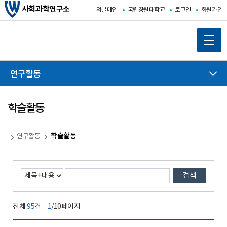
사회과학연구소
와글메인
국립창원대학교
로그인
회원가입
연구활동
학술활동
학술활동
연구활동
검색
전체
95
건
1
/10페이지