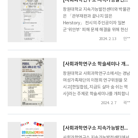
[사회과학연구소 지속가능발전센터 세미나] 여성운동가 김문숙 개인 소장 자료의 사료적 가치와 목록화 작업
창원대학교 지속가능발전센터와 박물관
은 「관부재판과 끝나지 않은
Herstory」 전시의 주인공이자 일본
군‘위안부’ 피해 문제 해결을 위해 헌신
한 여성운동가 김문숙의 개인 소장 자료
2024. 2. 13
안**
목록화 작업을 진행했습니다. 목록화 작
업에 참여한 연구원들이 자료의 사료적
가치에 대해 논의하고 부산·경남지역 일
본군‘위안부’운동의 발자취를 되짚어 보
[사회과학연구소 학술세미나 개최] 한일합섬, 지금도 살아 숨쉬는 역사
는 뜻깊은 자리에 여러분을 초대합니다.
창원대학교 사회과학연구소에서는 경남
...
여성가족재단의 이정희 연구위원을 모
시고[한일합섬, 지금도 살아 숨 쉬는 역
사]라는 주제로 학술세미나를 개최합니
다.마산 한일합섬에서 일하고 한일여고
2024. 2. 7
곽**
에서 공부하며 미래를 꿈꿨던 수많은 여
성의 삶의 이야기와그것을 발간과 전시
로 엮어낸 이야기를 들을 수 있는 귀중한
시간이 될 것입니다. 경남지역 산업근대
[사회과학연구소 지속가능발전센터]창원 유니 다락 국제학술교류회&창원시 문화탐방
화의 상징인 한일합섬과 그곳에서 청춘
사회과학연구소 지속가능발전센터에서