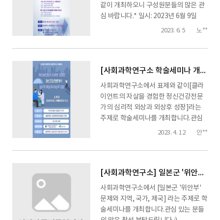
인 동시 진행일시 : 2023년 10월 14일
같이 개최하오니 구성원분들의 많은 관
10:00~18:00장소 : 창원대학교 본부 2
심 바랍니다.* 일시: 2023년 6월 9일
층 대회의실ZOOM 회의 접속
(금) 13:30 - 18:00* 장소: 사회과학대학
2023. 6. 5
노**
: https://us02web.zoom...
4층 모의법정실 (22호관 415호)* 주제:
프랑스형사법연구·독일형사법연구* 문
의: 055-213-3200 (법학과 사무실)...
[사회과학연구소 학술세미나 개최]클라이언트의 자살을 경험한 정신건강전문가의 심리적 외상과 외상후 성장
사회과학연구소에서 표제와 같이[클라
이언트의 자살을 경험한 정신건강전문
가의 심리적 외상과 외상후 성장]라는
주제로 학술세미나를 개최합니다.관심
있는 분들의 많은 참여 부탁드립니다.일
2023. 4. 12
안**
시 : 2023년 4월 20일 목요일
12:00~14:00장소 : 사회과학대학 22호
관 415호 모의법정세미나실ZOOM 회
의 아이디 : 654 889 5650링크
[사회과학연구소] 일본군 '위안부' 문제와 지역, 국가, 제국 학술세미나 안내
: https://changwon-ac-
사회과학연구소에서 [일본군 '위안부'
kr.zoom.us/j/6548895650 ...
문제와 지역, 국가, 제국] 라는 주제로 학
술세미나를 개최합니다.관심 있는 분들