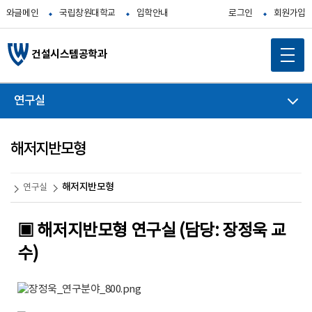
와글메인
국립창원대학교
입학안내
로그인
회원가입
건설시스템공학과
연구실
해저지반모형
해저지반모형
연구실
▣ 해저지반모형 연구실 (담당: 장정욱 교
수)