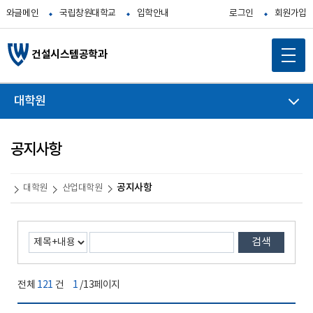
와글메인
국립창원대학교
입학안내
로그인
회원가입
건설시스템공학과
대학원
공지사항
공지사항
대학원
산업대학원
검색
전체
121
건
1
/13페이지