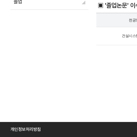
졸업
▣ '졸업논문' 이
전공
건설시스
개인정보처리방침