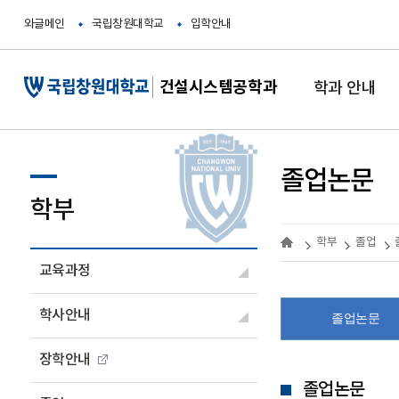
와글메인
국립창원대학교
입학안내
건설시스템공학과
학과 안내
졸업논문
학부
학부
졸업
교육과정
학사안내
졸업논문
장학안내
졸업논문