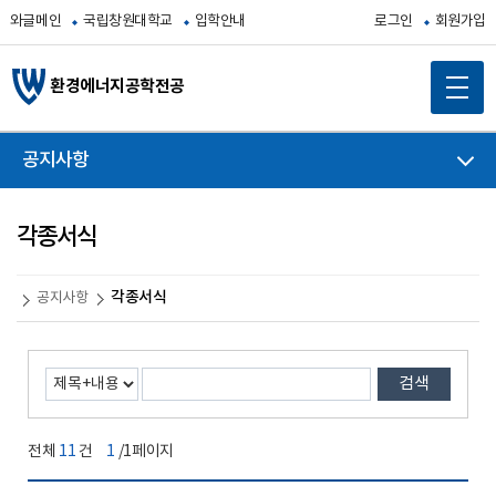
와글메인
국립창원대학교
입학안내
로그인
회원가입
환경에너지공학전공
공지사항
각종서식
각종서식
공지사항
검색
전체
11
건
1
/1페이지