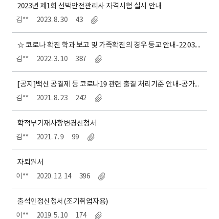
2023년 제1회 선박안전관리사 자격시험 실시 안내
김**
2023. 8. 30
43
☆ 코로나 확진 학과 보고 및 가족확진의 경우 등교 안내-22.03.15.수정-출석인정신청서 양식 첨부
김**
2022. 3. 10
387
[공지]백신 공결제 등 코로나19 관련 출결 처리기준 안내-공가신청서 샘플 첨부
김**
2021. 8. 23
242
학적부기재사항변경신청서
김**
2021. 7. 9
99
자퇴원서
이**
2020. 12. 14
396
출석인정신청서(조기취업자용)
이**
2019. 5. 10
174