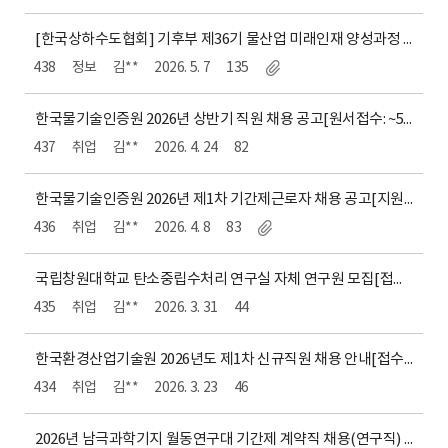
[한국상하수도협회] 기후부 제36기 물산업 미래인재 양성과정 모집 안내 (5.26.화 오전9시 마감)
438
정보
김**
2026. 5. 7
135
한국물기술인증원 2026년 상반기 직원 채용 공고[원서접수: ~5.8.(금) 18시]
437
취업
김**
2026. 4. 24
82
한국물기술인증원 2026년 제1차 기간제근로자 채용 공고[지원서 접수:~ 4. 17.(금)]
436
취업
김**
2026. 4. 8
83
국립창원대학교 탄소중립수처리 연구실 자체 연구원 모집[접수기간:~4.10.(금) 24시]
435
취업
김**
2026. 3. 31
44
한국환경산업기술원 2026년도 제1차 신규직원 채용 안내[접수: ~3.27.(금) 18시]
434
취업
김**
2026. 3. 23
46
2026년 남극과학기지 월동연구대 기간제 계약직 채용(연구직) 안내[지원기간 : 2026.03.16(월) 09:00 ~ 2026.04.15(월) 18:00]