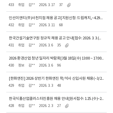
433
취업
김**
2026. 3. 17
37
인선이엔티(주)사천지점 채용 공고[지원신청: 드림캐치,~4.29.(수)]
432
취업
김**
2026. 3. 11
68
한국건설기술연구원 정규직 채용 공고 안내[접수: 2026. 3. 3.(화) 14:00 ~ 2026. 3. 18.(수) 16:00까지]
431
취업
김**
2026. 3. 6
35
2026 환경산업 청년 일자리 박람회[3월 18일(수) 13:00 ~ 17:00, 3월 19일(목) 10:00 ~ 17:00]
430
정보
김**
2026. 3. 6
96
[한화엔진] 2026 상반기 한화엔진 학/석사 신입사원 채용(~3/22) 안내 [상담회: 3/12(목), 사림관 2층 상담실 / 10:00 ~ 17:00
429
취업
김**
2026. 3. 3
48
한국식품산업클러스터진흥원 채용 안내[원서접수: 1.25.(수)~2.11.(수) 16시]
428
취업
김**
2026. 2. 3
27