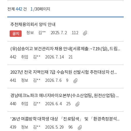
전체
442
건
1
/30페이지
추천채용의뢰서 양식 안내
정보
김**
2025. 7. 2
112
공지
(유)삼송이고 보건관리자 채용 안내[서류제출: ~7.19.(일), 드림캐치 신청]
442
취업
김**
2026. 7. 14
21
2027년 전국 지역인재 7급 수습직원 선발시험 추천대상자 선발 계획 및 설명회 개최 안내[신청기간: 2026. 8. 3.(월) ~ 8. 13.(목) 11:00까지 ]
441
정보
김**
2026. 7. 6
9
경남테크노파크 에너지바이오본부(수소산업팀, 원전산업팀) 기간제 연구원 채용 공고 안내[접수기간: 6. 4.(목) 09:00 ~ 11.(목) 16:00]
440
취업
김**
2026. 6. 4
25
'26년 여름방학 대학생 대상 「진로탐색」 및 「환경측정분석」 과정 교육생 모집안내[신청기간 : ‘26. 6. 1(월) 10:00 ~ 교육인원 충원시까지]
439
정보
김**
2026. 5. 29
96