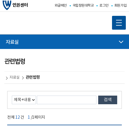
인권센터
와글메인
국립창원대학교
로그인
회원가입
자료실
관련법령
관련법령
자료실
검색
전체
12
건
1
/1페이지