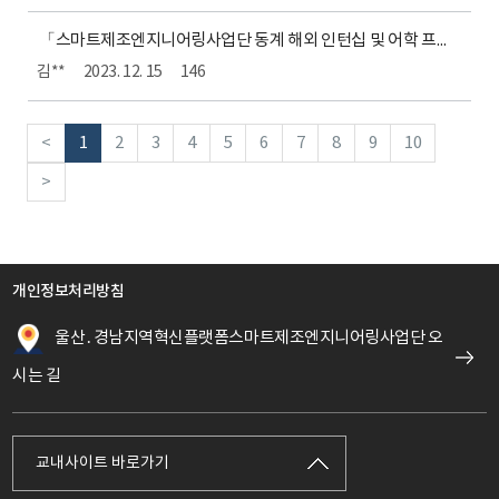
「스마트제조엔지니어링사업단 동계 해외 인턴십 및 어학 프로그램 운영」제안서 평가 결과
김**
2023. 12. 15
146
<
1
2
3
4
5
6
7
8
9
10
>
개인정보처리방침
울산․경남지역혁신플랫폼스마트제조엔지니어링사업단 오
시는 길
교내사이트 바로가기