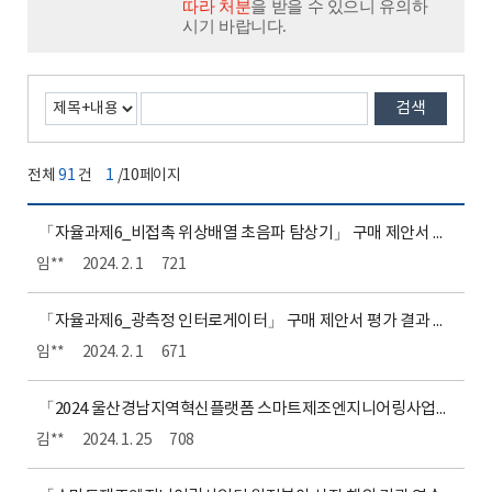
따라 처분
을 받을 수 있으니 유의하
시기 바랍니다.
검색
전체
91
건
1
/10페이지
「자율과제6_비접촉 위상배열 초음파 탐상기」 구매 제안서 평가 결과 공개
임**
2024. 2. 1
721
「자율과제6_광측정 인터로게이터」 구매 제안서 평가 결과 공개
임**
2024. 2. 1
671
「2024 울산경남지역혁신플랫폼 스마트제조엔지니어링사업단 성과공유회 운영」 제안서 평가 결과
김**
2024. 1. 25
708