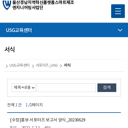
울산경남지역혁신플랫폼스마트제조
엔지니어링사업단
USG교육센터
서식
서식
USG교육센터
서포터즈_USG
검색
전체
1
건
1
/1페이지
[수정]홍보 서포터즈 보고서 양식_20230629