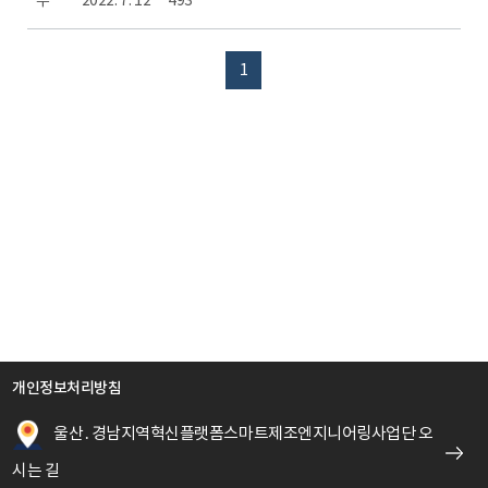
주**
2022. 7. 12
493
1
개인정보처리방침
울산․경남지역혁신플랫폼스마트제조엔지니어링사업단 오
시는 길